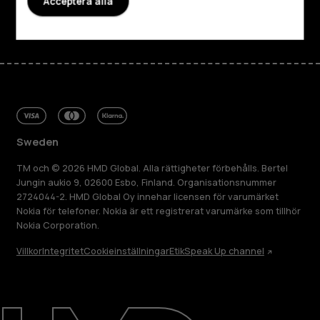
Acceptera alla
Facebook
Instagram
Tiktok
Youtube
Linkedin
Discord
Sweden
TM och © 2026 HMD Global. Alla rättigheter förbehålls. Bertel
Jungin aukio 9, 02600 Esbo, Finland. Organisationsnummer
2724044-2. HMD Global Oy innehar licensen för varumärket
Nokia för telefoner. Nokia är ett registrerat varumärke som tillhör
Nokia Corporation.
Villkor
Integritet
Cookieinställningar
Etik
Speak Up channel
Om
Reparera, återanvända, återvinna