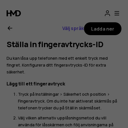
Användarhandbo
för
Välj språk
Ladda ner
Nokia
Ställa in fingeravtrycks-ID
8.1
Du kan låsa upp telefonen med ett enkelt tryck med
fingret. Konfigurera ditt fingeravtrycks-ID för extra
säkerhet.
Lägg till ett fingeravtryck
Tryck på
Inställningar
>
Säkerhet och position
>
Fingeravtryck
. Om du inte har aktiverat skärmlås på
telefonen trycker du på
Ställ in skärmlåset
.
Välj vilken alternativ upplåsningsmetod du vill
använda för låsskärmen och följ anvisningarna på