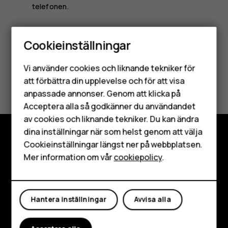
telefonen.
Cookieinställningar
Smartphones
Vi använder cookies och liknande tekniker för
Mobiltelefoner
Var detta till hjälp?
att förbättra din upplevelse och för att visa
anpassade annonser. Genom att klicka på
Tillbehör
Ja
Nej
Acceptera alla så godkänner du användandet
av cookies och liknande tekniker. Du kan ändra
HMD Terra M
dina inställningar när som helst genom att välja
Surfplattor
Cookieinställningar längst ner på webbplatsen.
Utforska
Mer information om vår
cookiepolicy
.
Om
Mitt konto
Planet and people
Hantera inställningar
Avvisa alla
Kundservice