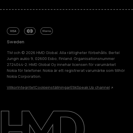
Sweden
TM och © 2026 HMD Global. Alla rättigheter förbehålls. Bertel
Jungin aukio 9, 02600 Esbo, Finland. Organisationsnummer
2724044-2. HMD Global Oy innehar licensen för varumärket
Nokia för telefoner. Nokia är ett registrerat varumärke som tillhör
Nokia Corporation.
Villkor
Integritet
Cookieinställningar
Etik
Speak Up channel
Om
Reparera, återanvända, återvinna
Hållbarhet
Kundservice