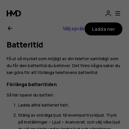
Användarhandbo
för
Välj språk
Ladda ner
Nokia
Batteritid
8.1
Få ut så mycket som möjligt av din telefon samtidigt som
du får den batteritid du behöver. Det finns några saker du
kan göra för att förlänga telefonens batteritid.
Förlänga batteritiden
Så här sparar du batteri:
Ladda alltid batteriet helt.
Stäng av onödiga ljud, till exempel tryckljud. Tryck
på
Inställningar
>
Ljud
>
Avancerat
, och välj vilka ljud
du vill använda under
Andra ljud och vibrationer
.