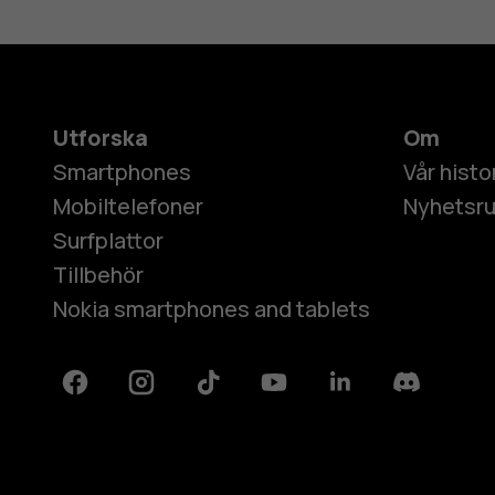
Utforska
Om
Smartphones
Vår histo
Mobiltelefoner
Nyhetsr
Surfplattor
Tillbehör
Nokia smartphones and tablets
Facebook
Instagram
Tiktok
Youtube
Linkedin
Discord