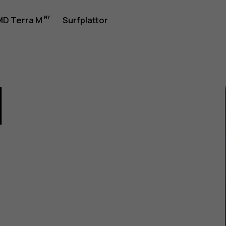
rhandbok
D Terra M
Surfplattor
1