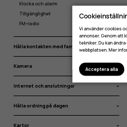
Klocka och alarm
Tillgänglighet
Cookieinställni
FM-radio
Vi använder cookies oc
annonser. Genom att k
tekniker. Du kan ändra 
Hålla kontakten med familj och vänner
webbplatsen. Mer info
Kamera
Acceptera alla
Internet och anslutningar
Hålla ordning på dagen
Kartor