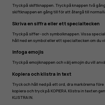
Tryck på skiftknappen. Tryck på knappen två gånge
skiftknappen en gång till för att återgå till normal
Skriva en siffra eller ett specialtecken
Tryck på siffer- och symbolknappen. Vissa specia
håll ned en symbol eller ett specialtecken om du vil
Infoga emojis
Tryck på emojiknappen och välj emojin du vill anv
Kopiera och klistra in text
Tryck och håll ned på ett ord, dra markörerna före 
kopiera och tryck på
KOPIERA
. Klistra in texten ge
KLISTRA IN
.