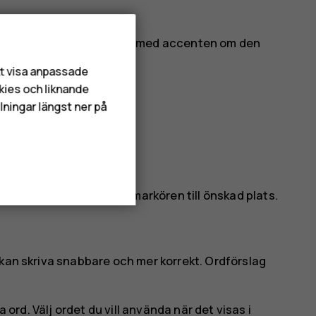
nttecknet eller bokstaven med accenten om den
att visa anpassade
kies och liknande
lningar längst ner på
trycka på ordet och dra markören till önskad plats.
 kan skriva snabbare och mer korrekt. Ordförslag
a ord. Välj ordet du vill använda när det visas i