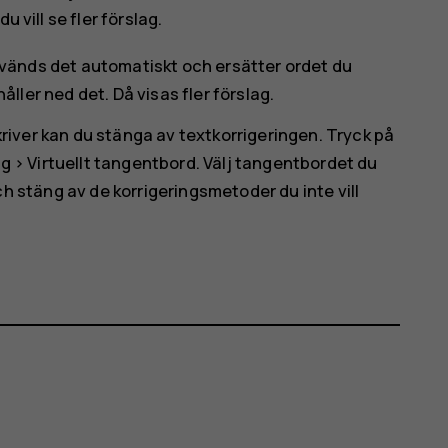
 vill se fler förslag.
används det automatiskt och ersätter ordet du
åller ned det. Då visas fler förslag.
kriver kan du stänga av textkorrigeringen. Tryck på
ng
>
Virtuellt tangentbord
. Välj tangentbordet du
h stäng av de korrigeringsmetoder du inte vill