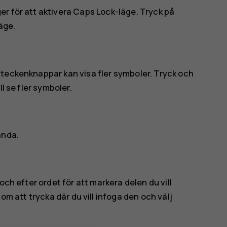
r för att aktivera Caps Lock-läge. Tryck på
läge.
lteckenknappar kan visa fler symboler. Tryck och
l se fler symboler.
ända.
och efter ordet för att markera delen du vill
nom att trycka där du vill infoga den och välj