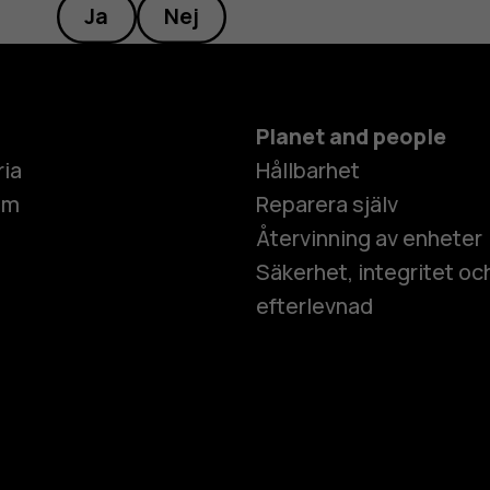
Ja
Nej
Planet and people
ria
Hållbarhet
um
Reparera själv
Återvinning av enheter
Säkerhet, integritet oc
efterlevnad
Smartphon