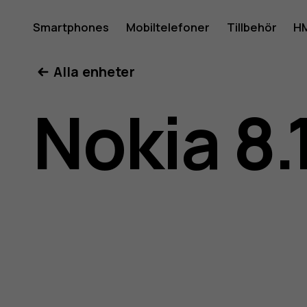
Använda
Smartphones
Mobiltelefoner
Tillbehör
HM
Mitt konto
Alla enheter
för
Nokia 8.
Nokia
8.1