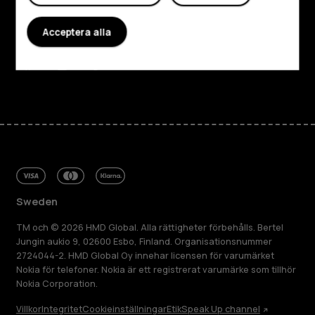
Planet and people
Acceptera alla
Kundservice
Facebook
Instagram
Tiktok
Youtube
Linkedin
Discord
Sweden
TM och © 2026 HMD Global. Alla rättigheter förbehålls. Bertel
Jungin aukio 9, 02600 Esbo, Finland. Organisationsnummer
2724044-2. HMD Global Oy innehar licensen för varumärket
Nokia för telefoner. Nokia är ett registrerat varumärke som tillhör
Nokia Corporation.
Villkor
Integritet
Cookieinställningar
Etik
Speak Up channel