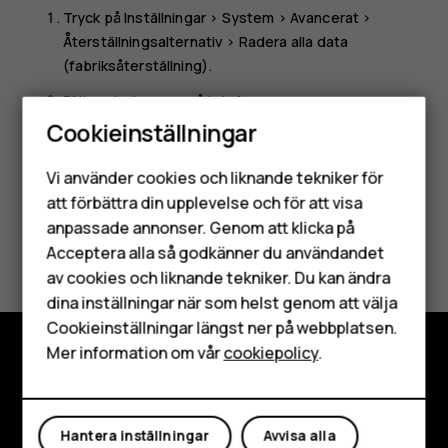
Tryck på
Inställningar
>
System
>
Avancerat
>
Återställningsalternativ
>
Radera alla data
(fabriksåterställning)
.
Följ anvisningarna på telefonen.
Cookieinställningar
Smartphones
Vi använder cookies och liknande tekniker för
Mobiltelefoner
att förbättra din upplevelse och för att visa
anpassade annonser. Genom att klicka på
Tillbehör
Var detta till hjälp?
Acceptera alla så godkänner du användandet
av cookies och liknande tekniker. Du kan ändra
HMD Terra M
Ja
Nej
dina inställningar när som helst genom att välja
Surfplattor
Cookieinställningar längst ner på webbplatsen.
Mer information om vår
cookiepolicy
.
Mitt konto
Utforska
Om
Hantera inställningar
Avvisa alla