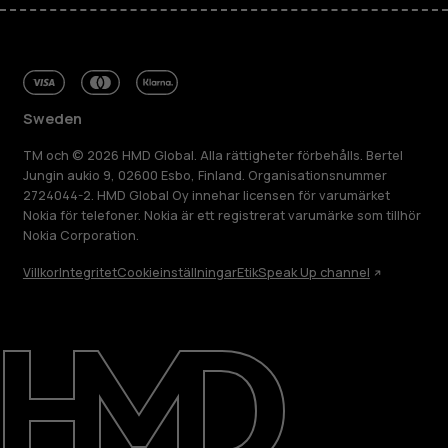
Sweden
TM och © 2026 HMD Global. Alla rättigheter förbehålls. Bertel
Jungin aukio 9, 02600 Esbo, Finland. Organisationsnummer
2724044-2. HMD Global Oy innehar licensen för varumärket
Nokia för telefoner. Nokia är ett registrerat varumärke som tillhör
Nokia Corporation.
Villkor
Integritet
Cookieinställningar
Etik
Speak Up channel
Om
Reparera, återanvända, återvinna
Hållbarhet
Kundservice
Sweden