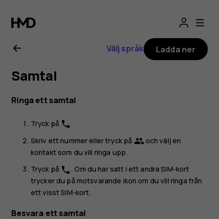
Användarhandbo
för
Välj språk
Ladda ner
Nokia
Samtal
8.1
Ringa ett samtal
Tryck på
.
phone
Skriv ett nummer eller tryck på
och välj en
group
kontakt som du vill ringa upp.
Tryck på
. Om du har satt i ett andra SIM-kort
phone
trycker du på motsvarande ikon om du vill ringa från
ett visst SIM-kort.
Besvara ett samtal