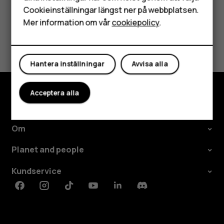
Surfplattor
Cookieinställningar längst ner på webbplatsen.
Mer information om vår
cookiepolicy
.
Var detta till hjälp?
Mitt konto
Ja
Nej
Hantera inställningar
Avvisa alla
Acceptera alla
Utforska
Om
Planet and people
Kundservice
Facebook
Instagram
Tiktok
Youtube
Linkedin
Discord