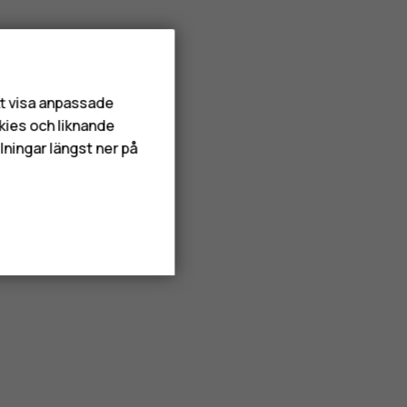
att visa anpassade
kies och liknande
lningar längst ner på