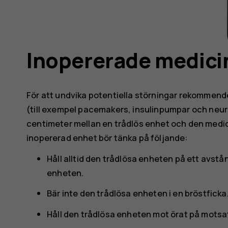
Inopererade medici
För att undvika potentiella störningar rekommend
(till exempel pacemakers, insulinpumpar och neur
centimeter mellan en trådlös enhet och den medi
inopererad enhet bör tänka på följande:
Håll alltid den trådlösa enheten på ett avst
enheten.
Bär inte den trådlösa enheten i en bröstficka
Håll den trådlösa enheten mot örat på motsa