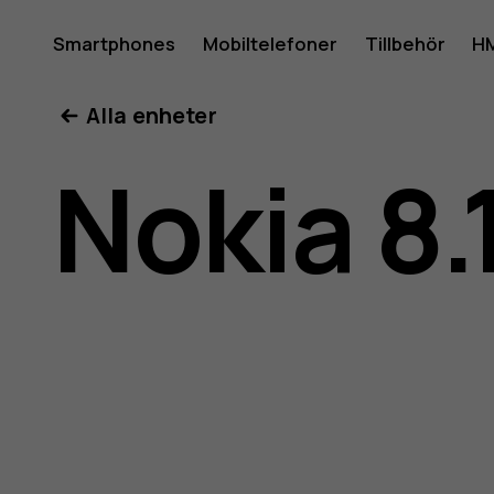
Använda
Smartphones
Mobiltelefoner
Tillbehör
HM
Mitt konto
Alla enheter
för
Nokia 8.
Nokia
8.1