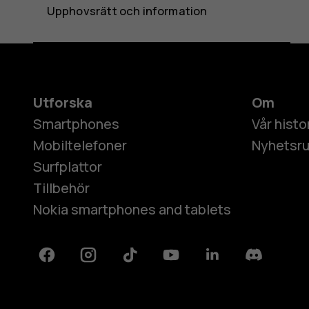
Upphovsrätt och information
Utforska
Om
Smartphones
Vår histo
Mobiltelefoner
Nyhetsr
Surfplattor
Tillbehör
Nokia smartphones and tablets
Facebook
Instagram
Tiktok
Youtube
Linkedin
Discord