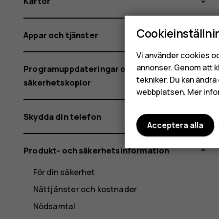
Kartor
Cookieinställni
Appar och tjänster
Vi använder cookies oc
annonser. Genom att k
Programuppdateringar och
tekniker. Du kan ändra 
säkerhetskopior
webbplatsen. Mer info
Skydda din telefon
Acceptera alla
Produkt- och säkerhetsinformation
För din säkerhet
Nättjänster och kostnader
Nödsamtal