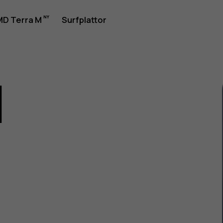
rhandbok
D Terra M
Surfplattor
1