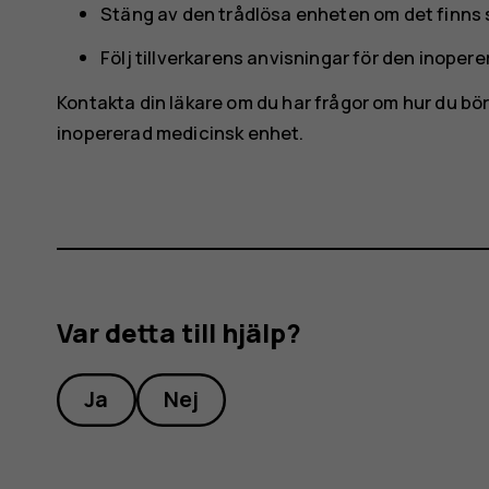
Stäng av den trådlösa enheten om det finns s
Följ tillverkarens anvisningar för den inope
Kontakta din läkare om du har frågor om hur du bö
inopererad medicinsk enhet.
Var detta till hjälp?
Ja
Nej