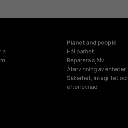
Planet and people
ria
Hållbarhet
um
Reparera själv
Återvinning av enheter
Säkerhet, integritet oc
efterlevnad
Smartphon