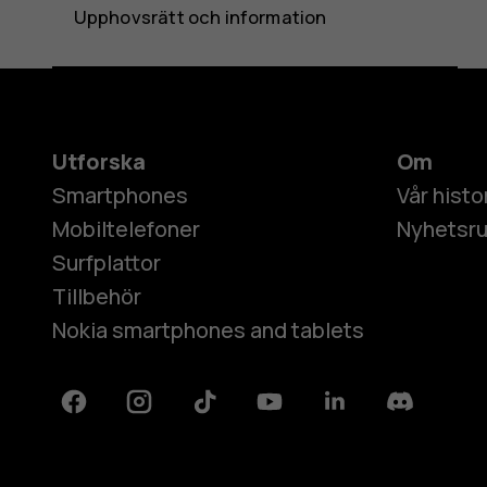
Upphovsrätt och information
Utforska
Om
Smartphones
Vår histo
Mobiltelefoner
Nyhetsr
Surfplattor
Tillbehör
Nokia smartphones and tablets
Facebook
Instagram
Tiktok
Youtube
Linkedin
Discord