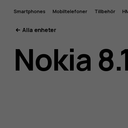
Använda
Smartphones
Mobiltelefoner
Tillbehör
HM
Mitt konto
Alla enheter
för
Nokia 8.
Nokia
8.1