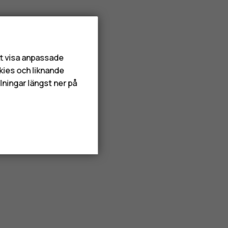
att visa anpassade
kies och liknande
lningar längst ner på