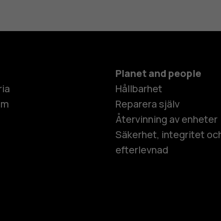
Planet and people
ria
Hållbarhet
um
Reparera själv
Återvinning av enheter
Säkerhet, integritet oc
efterlevnad
Smartphon