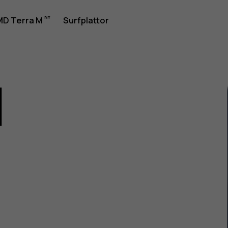
rhandbok
D Terra M
Surfplattor
1