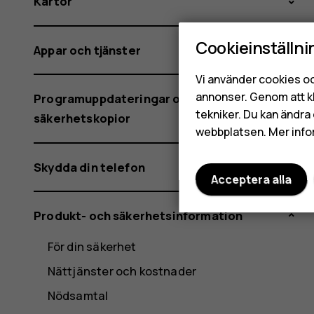
Kartor
Cookieinställni
Appar och tjänster
Vi använder cookies oc
annonser. Genom att k
Programuppdateringar och
tekniker. Du kan ändra 
säkerhetskopior
webbplatsen. Mer info
Skydda din telefon
Acceptera alla
Produkt- och säkerhetsinformation
För din säkerhet
Nättjänster och kostnader
Nödsamtal