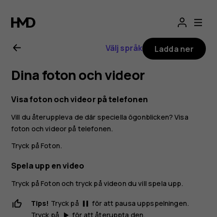
Användarhandbo
för
Välj språk
Ladda ner
Nokia
Dina foton och videor
8.1
Visa foton och videor på telefonen
Vill du återuppleva de där speciella ögonblicken? Visa
foton och videor på telefonen.
Tryck på
Foton
.
Spela upp en video
Tryck på
Foton
och tryck på videon du vill spela upp.
Tips!
Tryck på
för att pausa uppspelningen.
pause
Tryck på
för att återuppta den.
play_arrow