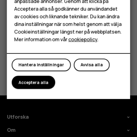
anpassade annonser. Genom att klicka på
familj och vänner.
Tillbehör
Acceptera alla så godkänner du användandet
Tryck på fotot du vill dela i
Foton
och tryck sedan på
av cookies och liknande tekniker. Du kan ändra
HMD Terra M
.
share
dina inställningar när som helst genom att välja
Surfplattor
Välj hur du vill dela fotot eller videon.
Cookieinställningar längst ner på webbplatsen.
Mer information om vår
cookiepolicy
.
Mitt konto
Hantera inställningar
Avvisa alla
Var detta till hjälp?
Acceptera alla
Ja
Nej
Utforska
Om