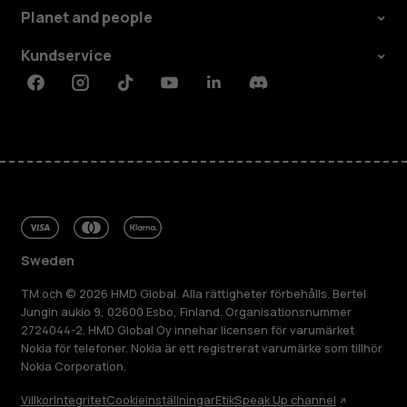
Planet and people
Kundservice
Facebook
Instagram
Tiktok
Youtube
Linkedin
Discord
Sweden
TM och © 2026 HMD Global. Alla rättigheter förbehålls. Bertel
Jungin aukio 9, 02600 Esbo, Finland. Organisationsnummer
2724044-2. HMD Global Oy innehar licensen för varumärket
Nokia för telefoner. Nokia är ett registrerat varumärke som tillhör
Nokia Corporation.
Villkor
Integritet
Cookieinställningar
Etik
Speak Up channel