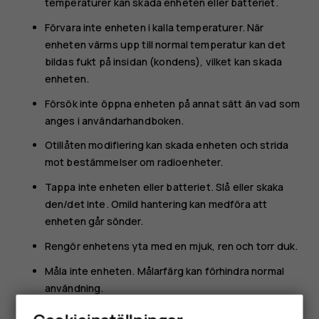
temperaturer kan skada enheten eller batteriet.
Förvara inte enheten i kalla temperaturer. När
enheten värms upp till normal temperatur kan det
bildas fukt på insidan (kondens), vilket kan skada
enheten.
Försök inte öppna enheten på annat sätt än vad som
anges i användarhandboken.
Otillåten modifiering kan skada enheten och strida
mot bestämmelser om radioenheter.
Tappa inte enheten eller batteriet. Slå eller skaka
den/det inte. Omild hantering kan medföra att
enheten går sönder.
Rengör enhetens yta med en mjuk, ren och torr duk.
Måla inte enheten. Målarfärg kan förhindra normal
användning.
Håll enheten på avstånd från magneter och