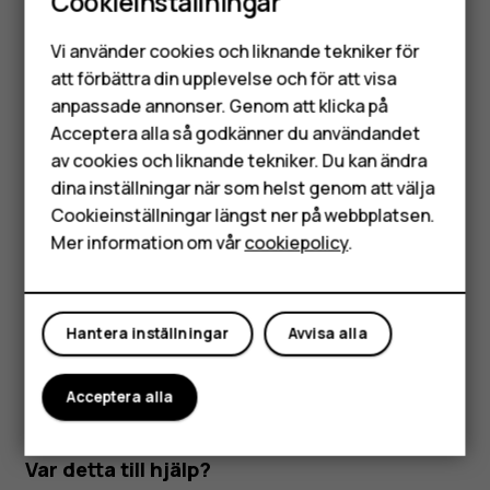
Cookieinställningar
magnetfält.
Smartphones
Vi använder cookies och liknande tekniker för
Skydda viktig information genom att förvara den på
Mobiltelefoner
att förbättra din upplevelse och för att visa
minst två olika ställen, till exempel på enheten,
anpassade annonser. Genom att klicka på
minneskortet eller datorn, eller anteckna den.
Tillbehör
Acceptera alla så godkänner du användandet
Enheten kan kännas varm när den används en längre tid i
av cookies och liknande tekniker. Du kan ändra
HMD Terra M
sträck. I de flesta fall är detta helt normalt. För att undvika
dina inställningar när som helst genom att välja
överhettning kan enheten automatiskt börja fungera
Surfplattor
Cookieinställningar längst ner på webbplatsen.
långsammare, stänga appar, stänga av laddning och vid
Mer information om vår
cookiepolicy
.
behov stängas av helt. Lämna in enheten på närmaste
Mitt konto
auktoriserade serviceverkstad om den inte fungerar
korrekt.
Hantera inställningar
Avvisa alla
Acceptera alla
Var detta till hjälp?