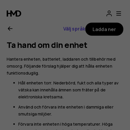
Användarhandbo
för
Välj språk
Ladda ner
Nokia
Ta hand om din enhet
8.1
Hantera enheten, batteriet, laddaren och tillbehör med
omsorg. Följande förslag hjälper dig att hålla enheten
funktionsduglig.
Håll enheten torr. Nederbörd, fukt och alla typer av
vätska kan innehålla ämnen som fräter på de
elektroniska kretsarna.
Använd och förvara inte enheten i dammiga eller
smutsiga miljöer.
Förvara inte enheten i höga temperaturer. Höga