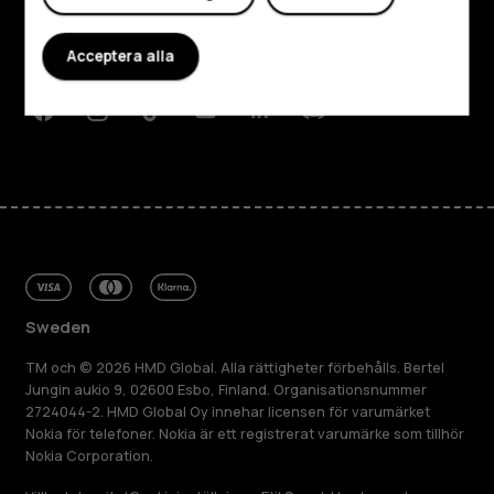
Planet and people
Acceptera alla
Kundservice
Facebook
Instagram
Tiktok
Youtube
Linkedin
Discord
Sweden
TM och © 2026 HMD Global. Alla rättigheter förbehålls. Bertel
Jungin aukio 9, 02600 Esbo, Finland. Organisationsnummer
2724044-2. HMD Global Oy innehar licensen för varumärket
Nokia för telefoner. Nokia är ett registrerat varumärke som tillhör
Nokia Corporation.