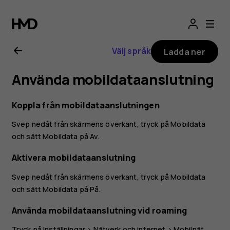
Användarhandbo
för
Välj språk
Ladda ner
Nokia
Använda mobildataanslutning
8.1
Koppla från mobildataanslutningen
Svep nedåt från skärmens överkant, tryck på
Mobildata
och sätt
Mobildata
på Av.
Aktivera mobildataanslutning
Svep nedåt från skärmens överkant, tryck på
Mobildata
och sätt
Mobildata
på På.
Använda mobildataanslutning vid roaming
Tryck på
Inställningar
>
Nätverk och internet
>
Mobilnät