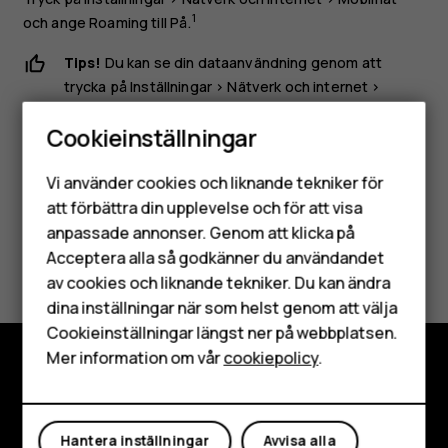
1
och ange
Roaming
till
På
.
Tips!
Du kan se din dataanvändning genom att
trycka på
Inställningar
>
Nätverk och internet
>
Dataanvändning
.
Cookieinställningar
Smartphones
Vi använder cookies och liknande tekniker för
Mobiltelefoner
att förbättra din upplevelse och för att visa
anpassade annonser. Genom att klicka på
Tillbehör
Var detta till hjälp?
Acceptera alla så godkänner du användandet
av cookies och liknande tekniker. Du kan ändra
HMD Terra M
Ja
Nej
dina inställningar när som helst genom att välja
Surfplattor
Cookieinställningar längst ner på webbplatsen.
Mer information om vår
cookiepolicy
.
Mitt konto
Utforska
Om
Hantera inställningar
Avvisa alla