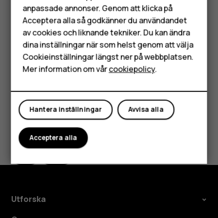
System
>
Gester
>
Lyft för att tysta
och sätt på På.
anpassade annonser. Genom att klicka på
Tillbehör
Acceptera alla så godkänner du användandet
Om du vill kunna avvisa ett inkommande samtal
av cookies och liknande tekniker. Du kan ändra
HMD Terra M
genom att vända på telefonen, tryck på
Inställningar
dina inställningar när som helst genom att välja
>
System
>
Gester
>
Vänd för att avvisa samtalet
Surfplattor
Cookieinställningar längst ner på webbplatsen.
och sätt på På.
Mer information om vår
cookiepolicy
.
Mitt konto
Hantera inställningar
Avvisa alla
Var detta till hjälp?
Acceptera alla
Ja
Nej
Utforska