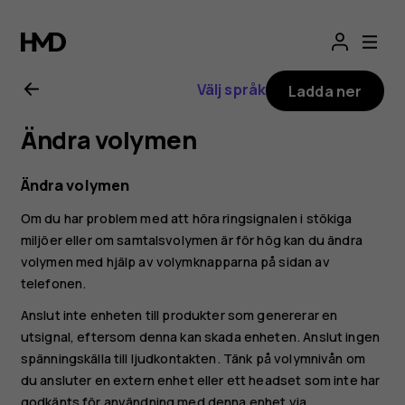
Användarhandbo
för
Välj språk
Ladda ner
Nokia
Ändra volymen
8.1
Ändra volymen
Om du har problem med att höra ringsignalen i stökiga
miljöer eller om samtalsvolymen är för hög kan du ändra
volymen med hjälp av volymknapparna på sidan av
telefonen.
Anslut inte enheten till produkter som genererar en
utsignal, eftersom denna kan skada enheten. Anslut ingen
spänningskälla till ljudkontakten. Tänk på volymnivån om
du ansluter en extern enhet eller ett headset som inte har
godkänts för användning med denna enhet via