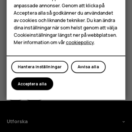
anpassade annonser. Genom att klicka på
Tillbehör
Tryck på
Foto
.
panorama_fish_eye
Acceptera alla så godkänner du användandet
av cookies och liknande tekniker. Du kan ändra
HMD Terra M
Ta foton av hög kvalitet
dina inställningar när som helst genom att välja
Tryck på
>
Upplösning
i Kamera-appen och ange
menu
Surfplattor
Cookieinställningar längst ner på webbplatsen.
önskad upplösning.
Mer information om vår
cookiepolicy
.
Mitt konto
Hantera inställningar
Avvisa alla
Var detta till hjälp?
Acceptera alla
Ja
Nej
Utforska