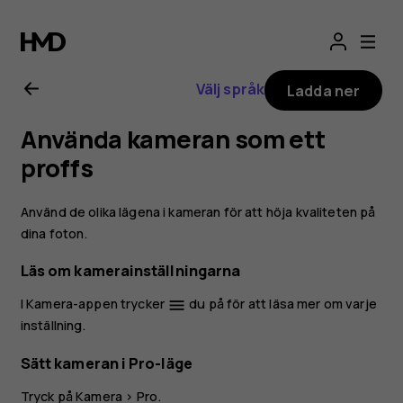
Användarhandbo
för
Välj språk
Ladda ner
Nokia
Använda kameran som ett
8.1
proffs
Använd de olika lägena i kameran för att höja kvaliteten på
dina foton.
Läs om kamerainställningarna
I Kamera-appen trycker
du på för att läsa mer om varje
menu
inställning.
Sätt kameran i Pro-läge
Tryck på
Kamera
>
Pro
.