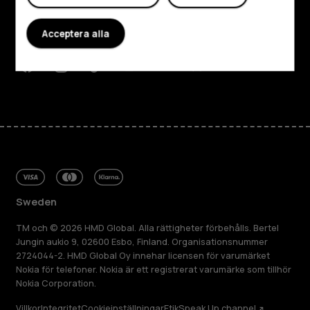
Planet and people
Acceptera alla
Kundservice
Facebook
Instagram
Tiktok
Youtube
Linkedin
Discord
Sweden
TM och © 2026 HMD Global. Alla rättigheter förbehålls. Bertel
Jungin aukio 9, 02600 Esbo, Finland. Organisationsnummer
2724044-2. HMD Global Oy innehar licensen för varumärket
Nokia för telefoner. Nokia är ett registrerat varumärke som tillhör
Nokia Corporation.
Villkor
Integritet
Cookieinställningar
Etik
Speak Up channel