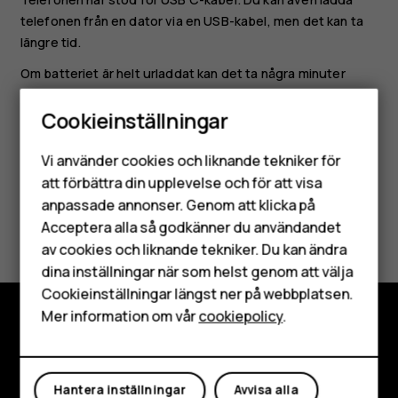
telefonen från en dator via en USB-kabel, men det kan ta
längre tid.
Om batteriet är helt urladdat kan det ta några minuter
innan laddningsindikatorn visas.
Cookieinställningar
Smartphones
Vi använder cookies och liknande tekniker för
Mobiltelefoner
att förbättra din upplevelse och för att visa
anpassade annonser. Genom att klicka på
Tillbehör
Var detta till hjälp?
Acceptera alla så godkänner du användandet
av cookies och liknande tekniker. Du kan ändra
HMD Terra M
Ja
Nej
dina inställningar när som helst genom att välja
Surfplattor
Cookieinställningar längst ner på webbplatsen.
Mer information om vår
cookiepolicy
.
Mitt konto
Utforska
Om
Hantera inställningar
Avvisa alla