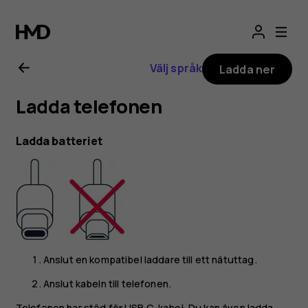
Användarhandbo
för
Välj språk
Ladda ner
Nokia
Ladda telefonen
8.1
Ladda batteriet
Anslut en kompatibel laddare till ett nätuttag.
Anslut kabeln till telefonen.
Telefonen har stöd för USB C-kabel. Du kan även ladda