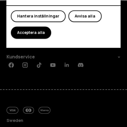
Mitt konto
Hantera inställningar
Avvisa alla
Utforska
Om
Acceptera alla
Planet and people
Kundservice
Facebook
Instagram
Tiktok
Youtube
Linkedin
Discord
Sweden