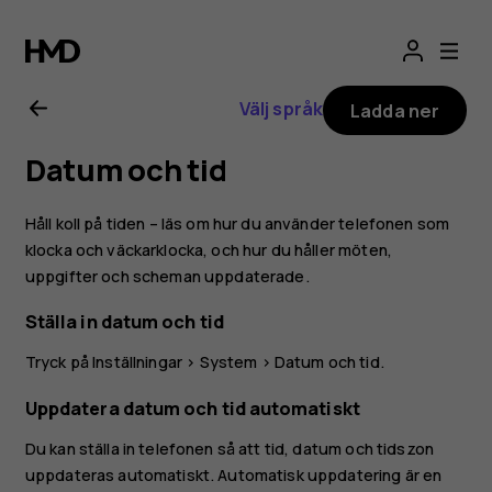
Användarhandbo
för
Välj språk
Ladda ner
Nokia
Datum och tid
8.1
Håll koll på tiden – läs om hur du använder telefonen som
klocka och väckarklocka, och hur du håller möten,
uppgifter och scheman uppdaterade.
Ställa in datum och tid
Tryck på
Inställningar
>
System
>
Datum och tid
.
Uppdatera datum och tid automatiskt
Du kan ställa in telefonen så att tid, datum och tidszon
uppdateras automatiskt. Automatisk uppdatering är en