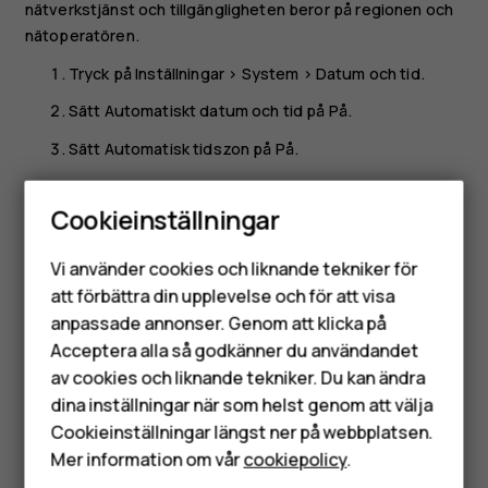
nätverkstjänst och tillgängligheten beror på regionen och
nätoperatören.
Tryck på
Inställningar
>
System
>
Datum och tid
.
Sätt
Automatiskt datum och tid
på På.
Sätt
Automatisk tidszon
på På.
Ändra klockan till 24-timmarsformat
Cookieinställningar
Tryck på
Inställningar
>
System
>
Datum och tid
och ange
Smartphones
Använd 24-timmarsformat
till På.
Vi använder cookies och liknande tekniker för
Mobiltelefoner
att förbättra din upplevelse och för att visa
anpassade annonser. Genom att klicka på
Tillbehör
Acceptera alla så godkänner du användandet
av cookies och liknande tekniker. Du kan ändra
HMD Terra M
dina inställningar när som helst genom att välja
Var detta till hjälp?
Surfplattor
Cookieinställningar längst ner på webbplatsen.
Mer information om vår
cookiepolicy
.
Ja
Nej