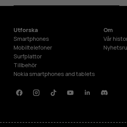
Utforska
Om
Smartphones
Vår histo
Mobiltelefoner
Nyhetsr
Surfplattor
Tillbehör
Nokia smartphones and tablets
Facebook
Instagram
Tiktok
Youtube
Linkedin
Discord