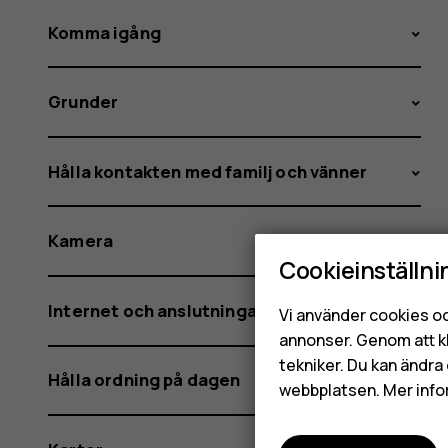
Komma igång
Grunder
Hålla kontakten med familj och vänner
Kamera
Cookieinställni
Internet och anslutningar
Vi använder cookies oc
annonser. Genom att k
tekniker. Du kan ändra 
Hålla ordning på dagen
webbplatsen. Mer info