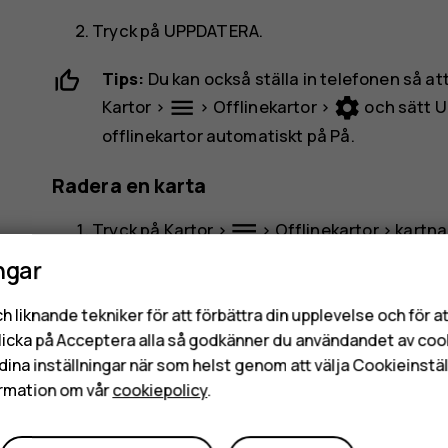
Tryck på
UPPDATERA
.
Tips:
Du kan också ställa in telefonen så a
menu
settings
Kartor
>
>
Offlinekartor
>
och sätt
U
offlinekartor automatiskt
på
På
.
Radera en karta
dehaze
Tryck på
Kartor
>
>
Offlinekartor
> kartn
ngar
Tryck på
RADERA
.
h liknande tekniker för att förbättra din upplevelse och för 
licka på Acceptera alla så godkänner du användandet av coo
dina inställningar när som helst genom att välja Cookieinstäl
rmation om vår
cookiepolicy
.
Var detta till hjälp?