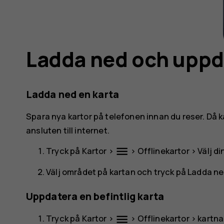
Ladda ned och uppd
Ladda ned en karta
Spara nya kartor på telefonen innan du reser. Då
ansluten till internet.
menu
Tryck på
Kartor
>
>
Offlinekartor
>
Välj d
Välj området på kartan och tryck på
Ladda n
Uppdatera en befintlig karta
menu
Tryck på
Kartor
>
>
Offlinekartor
> kartn