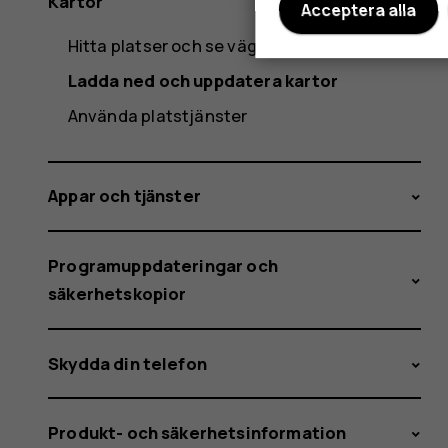
Kartor
Acceptera alla
Hitta platser och se vägbeskrivningar
Ladda ned och uppdatera kartor
Använda platstjänster
Appar och tjänster
Programuppdateringar och
säkerhetskopior
Skydda din telefon
Produkt- och säkerhetsinformation