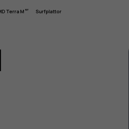
rhandbok
D Terra M
Surfplattor
1