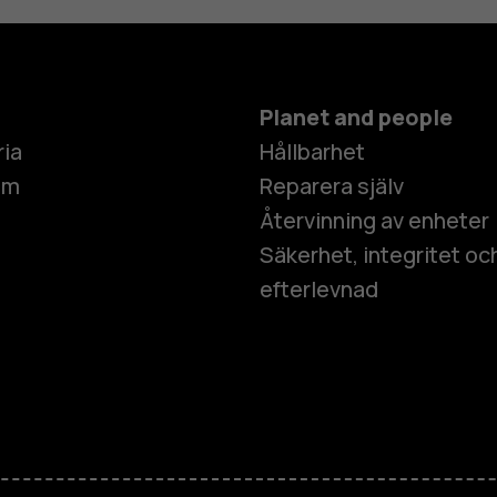
Planet and people
ria
Hållbarhet
um
Reparera själv
Återvinning av enheter
Säkerhet, integritet oc
efterlevnad
Smartphon
Mobiltelefo