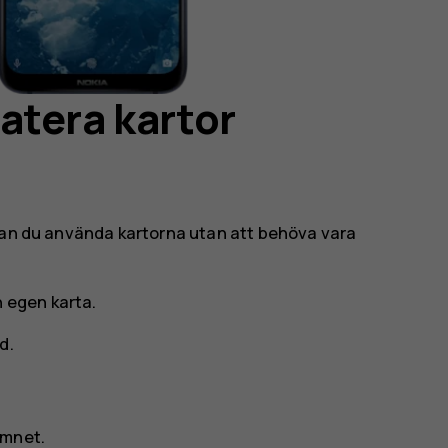
atera kartor
 kan du använda kartorna utan att behöva vara
in egen karta
.
ed
.
amnet.