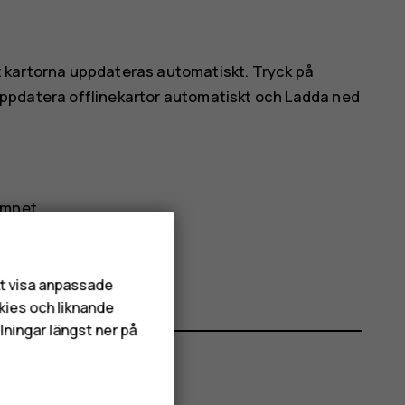
tt kartorna uppdateras automatiskt. Tryck på
ppdatera offlinekartor automatiskt
och
Ladda ned
amnet.
att visa anpassade
kies och liknande
lningar längst ner på