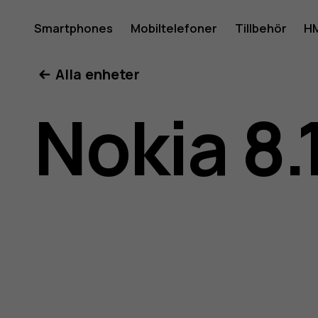
Använda
Smartphones
Mobiltelefoner
Tillbehör
HM
Mitt konto
Alla enheter
för
Nokia 8.
Nokia
8.1