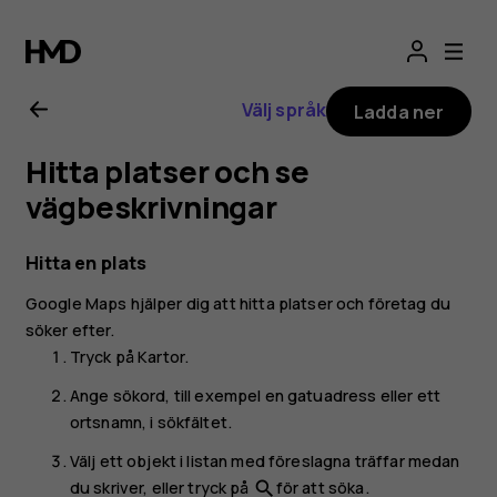
Användarhandbo
för
Välj språk
Ladda ner
Nokia
Hitta platser och se
8.1
vägbeskrivningar
Hitta en plats
Google Maps
hjälper dig att hitta platser och företag du
söker efter.
Tryck på
Kartor
.
Ange sökord, till exempel en gatuadress eller ett
ortsnamn, i sökfältet.
Välj ett objekt i listan med föreslagna träffar medan
du skriver, eller tryck på
för att söka.
search