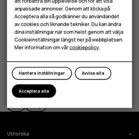
Mobiltelefoner
att förbättra din upplevelse och för att visa
startpunkt trycker du på
Din position
och söker efter
anpassade annonser. Genom att klicka på
en ny startpunkt.
Tillbehör
Acceptera alla så godkänner du användandet
Tryck på
Börja
för att starta navigeringen.
av cookies och liknande tekniker. Du kan ändra
HMD Terra M
dina inställningar när som helst genom att välja
Rutten visas på kartan tillsammans med uppskattad
Surfplattor
ankomsttid. Om du vill se detaljerade vägbeskrivningar
Cookieinställningar längst ner på webbplatsen.
sveper du uppåt från skärmens nederkant.
Mer information om vår
cookiepolicy
.
Mitt konto
Hantera inställningar
Avvisa alla
Var detta till hjälp?
Acceptera alla
Ja
Nej
Utforska