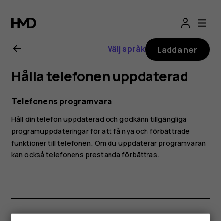
Användarhandbo
för
Välj språk
Ladda ner
Nokia
Hålla telefonen uppdaterad
8.1
Telefonens programvara
Håll din telefon uppdaterad och godkänn tillgängliga
programuppdateringar för att få nya och förbättrade
funktioner till telefonen. Om du uppdaterar programvaran
kan också telefonens prestanda förbättras.