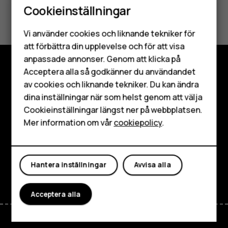
Cookieinställningar
Var detta till hjälp?
Smartphones
Vi använder cookies och liknande tekniker för
Ja
Nej
Mobiltelefoner
att förbättra din upplevelse och för att visa
anpassade annonser. Genom att klicka på
Tillbehör
Acceptera alla så godkänner du användandet
Utforska
av cookies och liknande tekniker. Du kan ändra
HMD Terra M
dina inställningar när som helst genom att välja
Om
Surfplattor
Cookieinställningar längst ner på webbplatsen.
Mer information om vår
cookiepolicy
.
Planet and people
Mitt konto
Kundservice
Facebook
Instagram
Tiktok
Youtube
Linkedin
Discord
Hantera inställningar
Avvisa alla
Acceptera alla