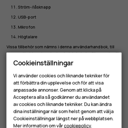
Ström-/låsknapp
USB-port
Mikrofon
Högtalare
Vissa tillbehör som nämns i denna användarhandbok, till
exempel laddare, headset och datakabel, säljs eventuellt
separat.
Cookieinställningar
Smartphones
Viktigt:
Enhetens skärm och baksida är tillverkade i
Vi använder cookies och liknande tekniker för
glas. Glaset kan gå sönder om du tappar enheten på
Mobiltelefoner
att förbättra din upplevelse och för att visa
en hård yta eller om den utsätts för hårda stötar. Om
anpassade annonser. Genom att klicka på
Tillbehör
glaset går sönder ska du inte vidröra glasdelarna på
Acceptera alla så godkänner du användandet
enheten eller försöka avlägsna det trasiga glaset
av cookies och liknande tekniker. Du kan ändra
HMD Terra M
från enheten. Sluta använda enheten tills glaset har
dina inställningar när som helst genom att välja
bytts ut av auktoriserad servicepersonal.
Surfplattor
Cookieinställningar längst ner på webbplatsen.
Mer information om vår
cookiepolicy
.