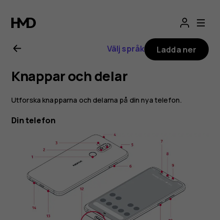
Användarhandbo
för
Välj språk
Ladda ner
Nokia
Knappar och delar
8.1
Utforska knapparna och delarna på din nya telefon.
Din telefon