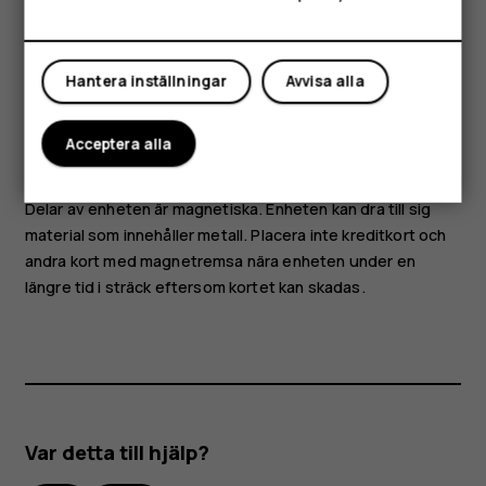
Delar och kontakter, magnetism
Mitt konto
Anslut inte enheten till produkter som genererar en
utsignal, eftersom denna kan skada enheten. Anslut ingen
Hantera inställningar
Avvisa alla
spänningskälla till ljudkontakten. Tänk på volymnivån om
du ansluter en extern enhet eller ett headset som inte har
Acceptera alla
godkänts för användning med denna enhet via
ljudkontakten.
Delar av enheten är magnetiska. Enheten kan dra till sig
material som innehåller metall. Placera inte kreditkort och
andra kort med magnetremsa nära enheten under en
längre tid i sträck eftersom kortet kan skadas.
Var detta till hjälp?