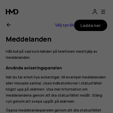
Användarhandbo
för
Välj språk
Ladda ner
Nokia
Meddelanden
8.1
Håll koll på vad som händer på telefonen med hjälp av
meddelanden.
Använda aviseringspanelen
När du tar emot nya aviseringar, till exempel meddelanden
eller missade samtal, visas indikatorikoner i statusfältet
högst upp på skärmen. Visa mer information om
meddelandena genom att dra statusfältet nedåt. Stäng
vyn genom att svepa uppåt på skärmen.
Öppna meddelandepanelen genom att dra statusfältet