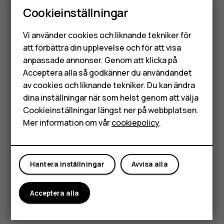
Cookieinställningar
Smartphones
Vi använder cookies och liknande tekniker för
Mobiltelefoner
att förbättra din upplevelse och för att visa
anpassade annonser. Genom att klicka på
Tillbehör
Acceptera alla så godkänner du användandet
av cookies och liknande tekniker. Du kan ändra
HMD Terra M
dina inställningar när som helst genom att välja
Tryck på snabbinställningsikonerna på
Surfplattor
Cookieinställningar längst ner på webbplatsen.
meddelandepanelen när du vill aktivera funktioner. Dra
Mer information om vår
cookiepolicy
.
menyn nedåt för att visa fler ikoner.
Mitt konto
Du kan ändra ordning på ikonerna genom att trycka på
,
mode_edit
trycka på och hålla ned en ikon och dra den till en annan
Hantera inställningar
Avvisa alla
plats.
Acceptera alla