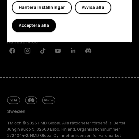
Utforska
Hantera inställningar
Avvisa alla
Om
Acceptera alla
Planet and people
Kundservice
Facebook
Instagram
Tiktok
Youtube
Linkedin
Discord
Sweden
TM och © 2026 HMD Global. Alla rättigheter förbehålls. Bertel
Jungin aukio 9, 02600 Esbo, Finland. Organisationsnummer
2724044-2. HMD Global Oy innehar licensen för varumärket