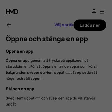
Användarhandbo
för
Välj språk
Ladda ner
Nokia
Öppna och stänga en app
8.1
Öppna en app
Öppna en app genom att trycka på appikonen på
startskärmen. För att öppna en av de appar som körs i
bakgrunden sveper du Hem uppåt
. Svep sedan åt
höger och välj appen.
Stänga en app
Svep Hem uppåt
och svep den app du vill stänga
uppåt.