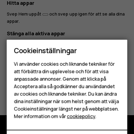
Hitta appar
Svep Hem uppåt
och svep upp igen för att se alla dina
appar.
Stänga alla aktiva appar
Svep Hem uppåt
, svep genom alla appar och tryck på
Cookieinställningar
RENSA ALLA
.
Smartphones
Vi använder cookies och liknande tekniker för
Mobiltelefoner
att förbättra din upplevelse och för att visa
anpassade annonser. Genom att klicka på
Tillbehör
Acceptera alla så godkänner du användandet
Var detta till hjälp?
av cookies och liknande tekniker. Du kan ändra
HMD Terra M
dina inställningar när som helst genom att välja
Surfplattor
Cookieinställningar längst ner på webbplatsen.
Ja
Nej
Mer information om vår
cookiepolicy
.
Mitt konto