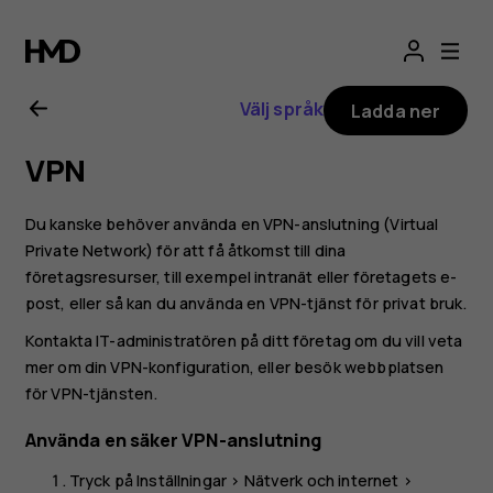
Användarhandbo
för
Välj språk
Ladda ner
Nokia
VPN
8.1
Du kanske behöver använda en VPN-anslutning (Virtual
Private Network) för att få åtkomst till dina
företagsresurser, till exempel intranät eller företagets e-
post, eller så kan du använda en VPN-tjänst för privat bruk.
Kontakta IT-administratören på ditt företag om du vill veta
mer om din VPN-konfiguration, eller besök webbplatsen
för VPN-tjänsten.
Använda en säker VPN-anslutning
Tryck på
Inställningar
>
Nätverk och internet
>