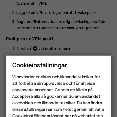
Avancerat
>
VPN
.
Lägg till en VPN-profil genom att trycka på
.
add
Ange profilinformationen enligt anvisningarna från
företagets IT-administratör eller VPN-tjänsten.
Redigera en VPN-profil
Tryck på
vid profilens namn.
settings
Redigera uppgifterna.
Cookieinställningar
Radera en VPN-profil
Smartphones
Vi använder cookies och liknande tekniker för
Tryck på
vid profilens namn.
settings
Mobiltelefoner
att förbättra din upplevelse och för att visa
Tryck på
GLÖM VPN
.
anpassade annonser. Genom att klicka på
Tillbehör
Acceptera alla så godkänner du användandet
av cookies och liknande tekniker. Du kan ändra
HMD Terra M
dina inställningar när som helst genom att välja
Cookieinställningar längst ner på webbplatsen.