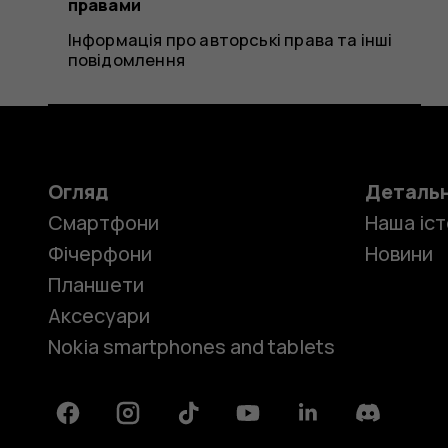
правами
Інформація про авторські права та інші
повідомлення
Огляд
Деталь
Смартфони
Наша іст
Фічерфони
Новини
Планшети
Аксесуари
Nokia smartphones and tablets
Facebook
Instagram
Tiktok
Youtube
Linkedin
Discord