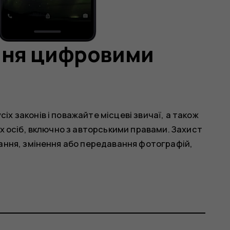
ння цифровими
 законів і поважайте місцеві звичаї, а також
х осіб, включно з авторськими правами. Захист
ання, змінення або передавання фотографій,