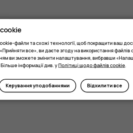
cookie
okie-файли та схожі технології, щоб покращити ваш досв
Прийняти все», ви даєте згоду на використання файлів c
нням ви зможете змінити налаштування, вибравши «Нала
 Більше інформації див. у
Політиці щодо файлів cookie
.
Керування уподобаннями
Відхилити все