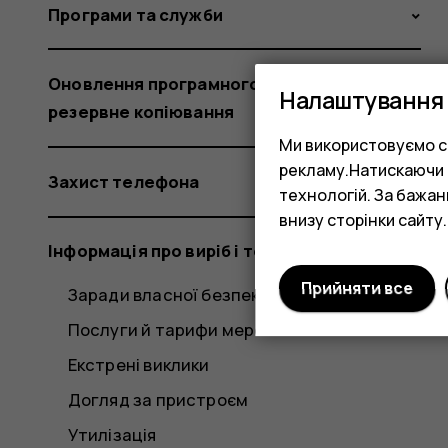
Програми та служби
Оновлення програмного забезпечення та
Налаштування 
резервне копіювання
Ми використовуємо co
рекламу.Натискаючи «
Захист телефона
технологій. За бажа
внизу сторінки сайту.
Інформація про виріб і техніку безпеки
Прийняти все
Заради власної безпеки
Послуги й тарифи мережі
Екстрені виклики
Догляд за пристроєм
Утилізація