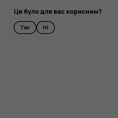
Це було для вас корисним?
Так
Ні