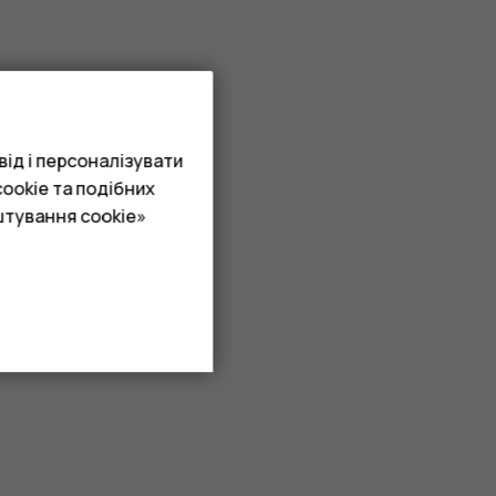
ід і персоналізувати
ookie та подібних
штування cookie»