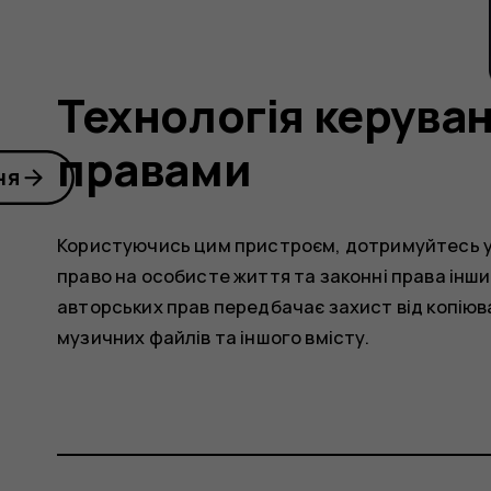
Технологія керува
правами
ня
Користуючись цим пристроєм, дотримуйтесь усіх
право на особисте життя та законні права інши
авторських прав передбачає захист від копіюв
музичних файлів та іншого вмісту.