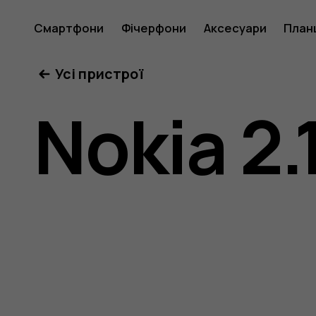
Посібни
Смартфони
Фічерфони
Аксесуари
План
Усі пристрої
користу
Nokia 2.
Nokia
2.1