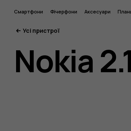
Посібни
Смартфони
Фічерфони
Аксесуари
План
Усі пристрої
користу
Nokia 2.
Nokia
2.1