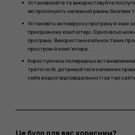
Установлюйте та використовуйте послуги 
які пропонують належний рівень безпеки т
Установіть антивірусну програму й інше 
приєднаному комп’ютері. Одночасно можн
програму. Використання кількох таких пр
пристрою й комп’ютера.
Користуючись попередньо встановленими
третіх осіб, дотримуйтеся належних прави
себе жодної відповідальності за такі сайт
Це було для вас корисним?