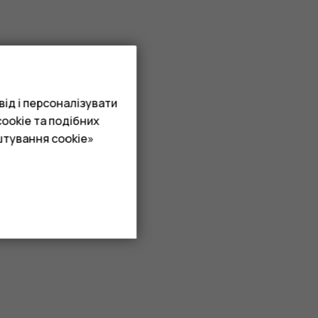
ід і персоналізувати
ookie та подібних
штування cookie»