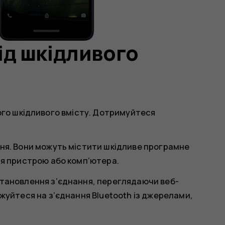
ід шкідливого
шого шкідливого вмісту. Дотримуйтеся
ня. Вони можуть містити шкідливе програмне
ля пристрою або комп’ютера.
становлення з’єднання, переглядаючи веб-
жуйтеся на з’єднання Bluetooth із джерелами,