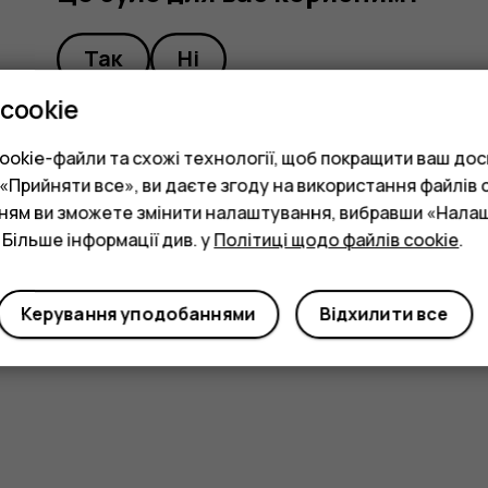
Так
Ні
cookie
okie-файли та схожі технології, щоб покращити ваш досв
Прийняти все», ви даєте згоду на використання файлів c
нням ви зможете змінити налаштування, вибравши «Нала
 Більше інформації див. у
Політиці щодо файлів cookie
.
Керування уподобаннями
Відхилити все