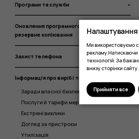
Програми та служби
Оновлення програмного забезпечення та
Налаштування 
резервне копіювання
Ми використовуємо co
рекламу.Натискаючи «
Захист телефона
технологій. За бажа
внизу сторінки сайту.
Інформація про виріб і техніку безпеки
Прийняти все
Заради власної безпеки
Послуги й тарифи мережі
Екстрені виклики
Догляд за пристроєм
Утилізація