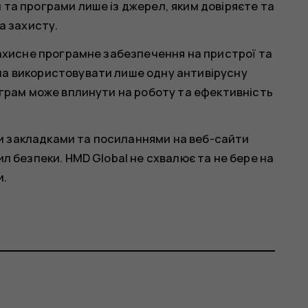
та програми лише із джерел, яким довіряєте та
а захисту.
захисне програмне забезпечення на пристрої та
а використовувати лише одну антивірусну
ограм може вплинути на роботу та ефективність
 закладками та посиланнями на веб-сайти
л безпеки. HMD Global не схвалює та не бере на
и.