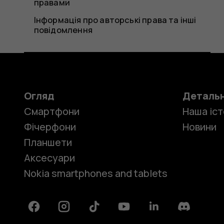
правами
Інформація про авторські права та інші
повідомлення
Огляд
Деталь
Смартфони
Наша іст
Фічерфони
Новини
Планшети
Аксесуари
Nokia smartphones and tablets
Facebook
Instagram
Tiktok
Youtube
Linkedin
Discord