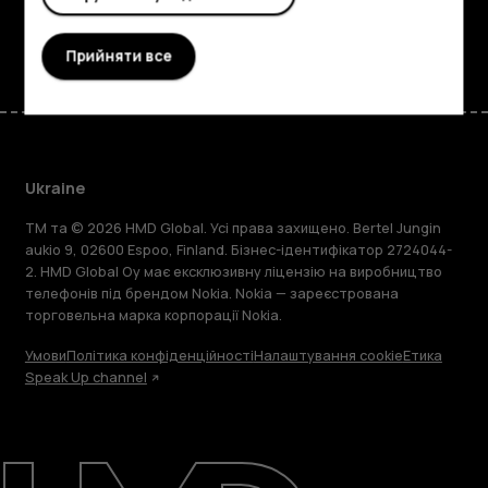
Facebook
Instagram
Tiktok
Youtube
Linkedin
Discord
Прийняти все
Ukraine
TM та © 2026 HMD Global. Усі права захищено. Bertel Jungin
aukio 9, 02600 Espoo, Finland. Бізнес-ідентифікатор 2724044-
2. HMD Global Oy має ексклюзивну ліцензію на виробництво
телефонів під брендом Nokia. Nokia — зареєстрована
торговельна марка корпорації Nokia.
Умови
Політика конфіденційності
Налаштування cookie
Етика
Speak Up channel