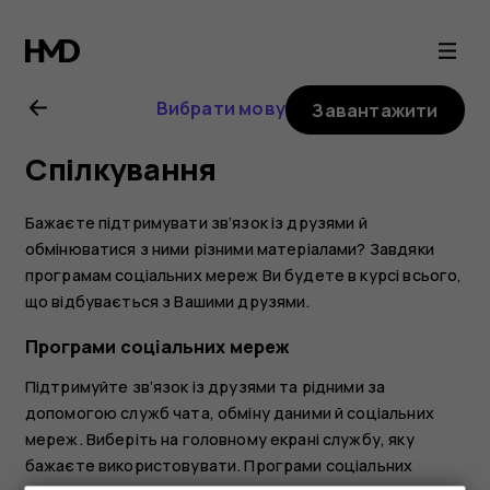
Посібник
користувача
Вибрати мову
Завантажити
Nokia
Спілкування
2.1
Бажаєте підтримувати зв’язок із друзями й
обмінюватися з ними різними матеріалами? Завдяки
програмам соціальних мереж Ви будете в курсі всього,
що відбувається з Вашими друзями.
Програми соціальних мереж
Підтримуйте зв’язок із друзями та рідними за
допомогою служб чата, обміну даними й соціальних
мереж. Виберіть на головному екрані службу, яку
бажаєте використовувати. Програми соціальних