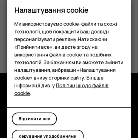
мереж доступні в
Магазині Google Play
. Доступні
Налаштування cookie
служби можуть різнитися.
Ми використовуємо cookie-файли та схожі
технології, щоб покращити ваш досвід і
персоналізувати рекламу.Натискаючи
«Прийняти все», ви даєте згоду на
Це було для вас корисним?
використання файлів cookie та подібних
Смартфони
технологій. За бажанням ви зможете змінити
Так
Ні
Фічерфони
налаштування, вибравши «Налаштування
cookie» внизу сторінки сайту. Більше
Аксесуари
інформації див. у
Політиці щодо файлів
cookie
.
Планшети
Огляд
Детальніше
Відхилити все
Planet and people
Підтримка
Керування уподобаннями