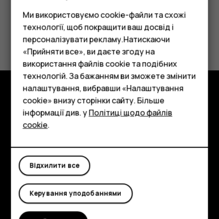
Ми використовуємо cookie-файли та схожі
технології, щоб покращити ваш досвід і
Це було для вас корисним?
персоналізувати рекламу.Натискаючи
«Прийняти все», ви даєте згоду на
Так
Ні
використання файлів cookie та подібних
Смартфони
технологій. За бажанням ви зможете змінити
Фічерфони
налаштування, вибравши «Налаштування
cookie» внизу сторінки сайту. Більше
Огляд
Аксесуари
інформації див. у
Політиці щодо файлів
cookie
.
Детальніше
Планшети
Planet and people
Відхилити все
Підтримка
Facebook
Instagram
Tiktok
Youtube
Linkedin
Discord
Керування уподобаннями