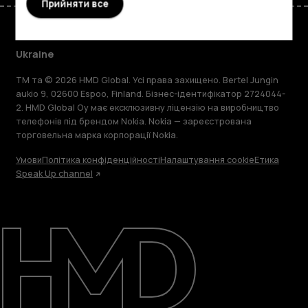
Прийняти все
Ukraine
TM та © 2026 HMD Global. Усі права захищено. Bertel Jungin
aukio 9, 02600 Espoo, Finland. Бізнес-ідентифікатор 2724044-
2. HMD Global Oy має ексклюзивну ліцензію на виробництво
телефонів під брендом Nokia. Nokia — зареєстрована
торговельна марка корпорації Nokia.
Умови
Політика конфіденційності
Налаштування cookie
Етика
Speak Up channel
Детальніше
Підтримка
Ukraine