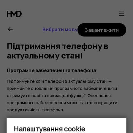
Посібник
користувача
Вибрати мову
Завантажити
Nokia
Підтримання телефону в
2.1
актуальному стані
Програмне забезпечення телефона
Підтримуйте свій телефон в актуальному стані —
приймайте оновлення програмного забезпечення й
отримуйте нові та покращені функції. Оновлення
програмного забезпечення може також покращити
продуктивність телефона.
Налаштування cookie