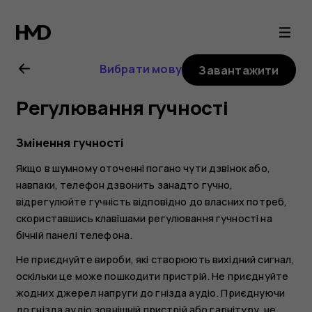
Посібник
користувача
Вибрати мову
Завантажити
Nokia
Регулювання гучності
2.1
Змінення гучності
Якщо в шумному оточенні погано чути дзвінок або,
навпаки, телефон дзвонить занадто гучно,
відрегулюйте гучність відповідно до власних потреб,
скориставшись клавішами регулювання гучності на
бічній панелі телефона.
Не приєднуйте вироби, які створюють вихідний сигнал,
оскільки це може пошкодити пристрій. Не приєднуйте
жодних джерел напруги до гнізда аудіо. Приєднуючи
до гнізда аудіо зовнішній пристрій або гарнітуру, не