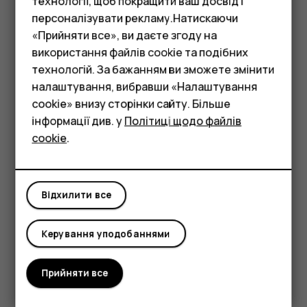
технології, щоб покращити ваш досвід і
негайно? Щоб вимкнути звук вхідного виклику,
персоналізувати рекламу.Натискаючи
натисніть клавішу зменшення гучності. Ви також
«Прийняти все», ви даєте згоду на
можете налаштувати на телефоні вимкнення
використання файлів cookie та подібних
Смартфони
звуку сигналу дзвінка, коли Ви піднімаєте
технологій. За бажанням ви зможете змінити
телефон: торкніться
Налаштування
>
Система
>
Фічерфони
налаштування, вибравши «Налаштування
Жести
>
Вимкнення звуку під час підняття
та
cookie» внизу сторінки сайту. Більше
ввімкніть цю функцію.
Аксесуари
інформації див. у
Політиці щодо файлів
Щоб відхиляти вхідні виклики шляхом
cookie
.
Планшети
перевертання телефону, торкніться
Налаштування
>
Система
>
Жести
>
Переверніть,
щоб відхилити виклик
і ввімкніть цю функцію.
Відхилити все
Керування уподобаннями
Прийняти все
Це було для вас корисним?