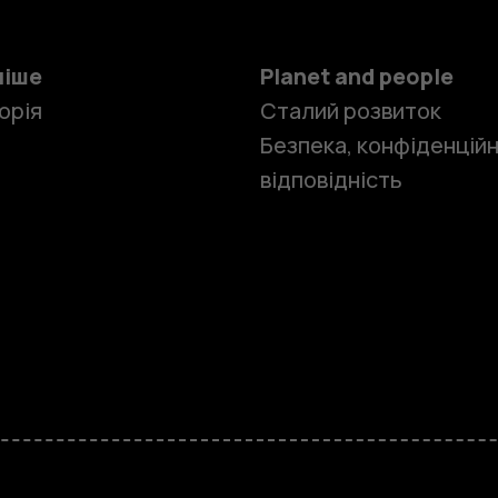
ніше
Planet and people
орія
Сталий розвиток
Безпека, конфіденційн
відповідність
Смартфон