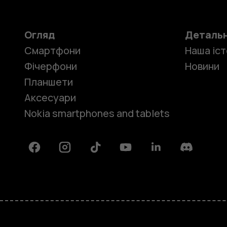
Огляд
Деталь
Смартфони
Наша іст
Фічерфони
Новини
Планшети
Аксесуари
Nokia smartphones and tablets
Facebook
Instagram
Tiktok
Youtube
Linkedin
Discord