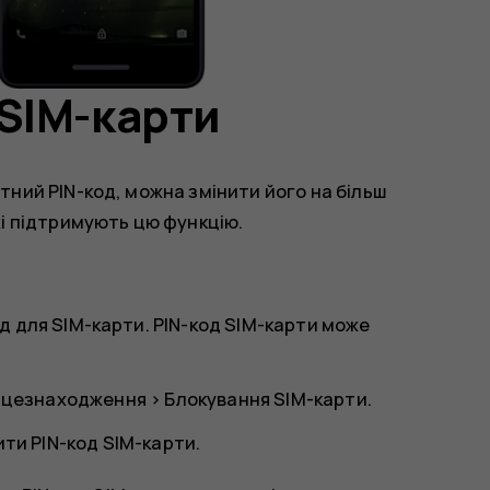
 SIM-карти
ний PIN-код, можна змінити його на більш
і підтримують цю функцію.
 для SIM-карти. PIN-код SIM-карти може
ісцезнаходження
>
Блокування SIM-карти
.
ити PIN-код SIM-карти
.