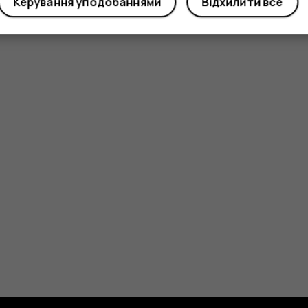
Керування уподобаннями
Відхилити все