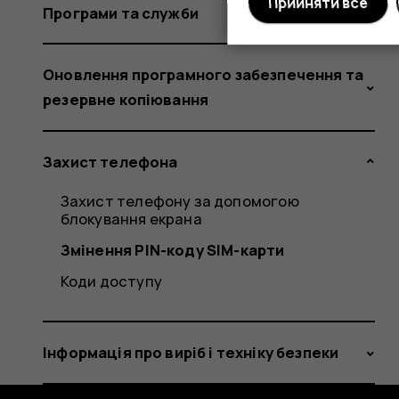
Прийняти все
Програми та служби
Оновлення програмного забезпечення та
резервне копіювання
Захист телефона
Захист телефону за допомогою
блокування екрана
Змінення PIN-коду SIM-карти
Коди доступу
Інформація про виріб і техніку безпеки