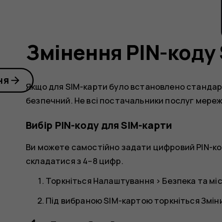
Змінення PIN-коду
ня
Якщо для SIM-карти було встановлено стандарт
безпечний. Не всі постачальники послуг мереж
Вибір PIN-коду для SIM-карти
Ви можете самостійно задати цифровий PIN-код
складатися з 4–8 цифр.
Торкніться
Налаштування
>
Безпека та м
Під вибраною SIM-картою торкніться
Змін