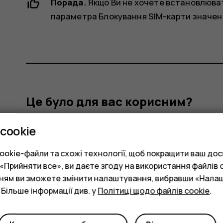
Порада.
Якщо Ви не хочете встановлюват
параметра
Блокування SIM-карти
значен
Це було для вас корисним?
cookie
Так
Ні
okie-файли та схожі технології, щоб покращити ваш досв
Прийняти все», ви даєте згоду на використання файлів c
нням ви зможете змінити налаштування, вибравши «Нала
 Більше інформації див. у
Політиці щодо файлів cookie
.