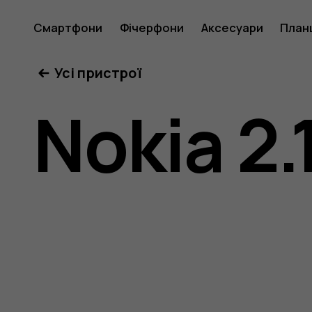
Посібни
Смартфони
Фічерфони
Аксесуари
План
Усі пристрої
користу
Nokia 2.
Nokia
2.1