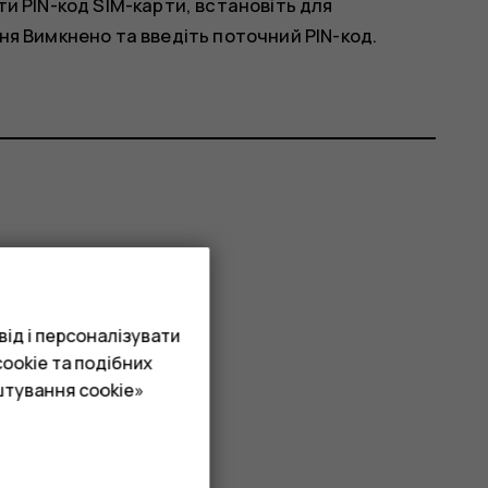
и PIN-код SIM-карти, встановіть для
ня
Вимкнено
та введіть поточний PIN-код.
ід і персоналізувати
ookie та подібних
штування cookie»