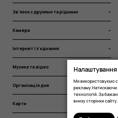
Зв'язок з друзями та рідними
Камера
Інтернет і з'єднання
Музика та відео
Налаштування 
Ми використовуємо co
Організація дня
рекламу.Натискаючи «
технологій. За бажа
внизу сторінки сайту.
Карти