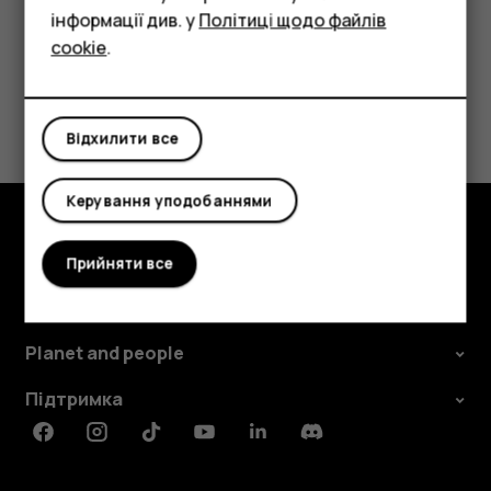
Аксесуари
інформації див. у
Політиці щодо файлів
cookie
.
Планшети
Це було для вас корисним?
Відхилити все
Так
Ні
Керування уподобаннями
Огляд
Прийняти все
Детальніше
Planet and people
Підтримка
Facebook
Instagram
Tiktok
Youtube
Linkedin
Discord