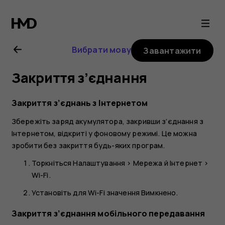
Посібник
користувача
Вибрати мову
Завантажити
Nokia
Закриття з’єднання
2.1
Закриття з’єднань з Інтернетом
Збережіть заряд акумулятора, закривши з’єднання з
Інтернетом, відкриті у фоновому режимі. Це можна
зробити без закриття будь-яких програм.
Торкніться
Налаштування
>
Мережа й Інтернет
>
Wi-Fi
.
Установіть для
Wi-Fi
значення
Вимкнено
.
Закриття з’єднання мобільного передавання