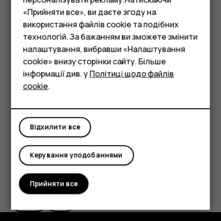
Якщо телефон запитує PIN-код, торкніться
«Прийняти все», ви даєте згоду на
пункту
Екстрений виклик
.
використання файлів cookie та подібних
Смартфони
технологій. За бажанням ви зможете змінити
Вимкніть активовані в телефоні обмеження
Фічерфони
налаштування, вибравши «Налаштування
викликів, наприклад заборону дзвінків, фіксований
cookie» внизу сторінки сайту. Більше
набір або закриту групу абонентів.
Аксесуари
інформації див. у
Політиці щодо файлів
Якщо мобільна мережа недоступна, можна також
cookie
.
Планшети
спробувати здійснити інтернет-виклик за
наявності доступу до Інтернету.
Відхилити все
Керування уподобаннями
Це було для вас корисним?
Прийняти все
Так
Ні