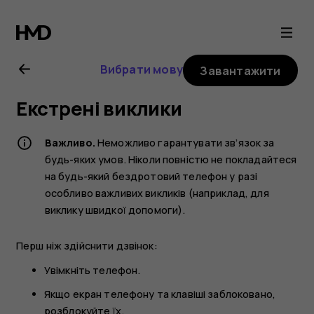
Посібник
користувача
Вибрати мову
Завантажити
Nokia
Екстрені виклики
2.1
Важливо.
Неможливо гарантувати зв’язок за
будь-яких умов. Ніколи повністю не покладайтеся
на будь-який бездротовий телефон у разі
особливо важливих викликів (наприклад, для
виклику швидкої допомоги).
Перш ніж здійснити дзвінок:
Увімкніть телефон.
Якщо екран телефону та клавіші заблоковано,
розблокуйте їх.