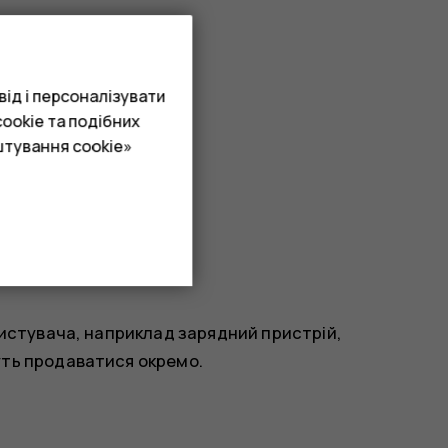
ід і персоналізувати
ookie та подібних
штування cookie»
ристувача, наприклад зарядний пристрій,
уть продаватися окремо.