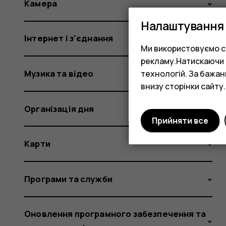
Камера
Налаштування 
Інтернет і з'єднання
Ми використовуємо co
рекламу.Натискаючи «
Музика та відео
технологій. За бажа
внизу сторінки сайту.
Організація дня
Прийняти все
Карти
Програми та служби
Оновлення програмного забезпечення та