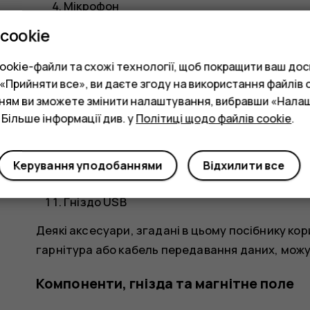
Мікрофон
cookie
Передня камера
Датчик відстані
okie-файли та схожі технології, щоб покращити ваш досв
Прийняти все», ви даєте згоду на використання файлів c
Динамік/гучномовець
нням ви зможете змінити налаштування, вибравши «Нала
Клавіші гучності
 Більше інформації див. у
Політиці щодо файлів cookie
.
Клавіша живлення/блокування
Керування уподобаннями
Відхилити все
Гучномовець
Гніздо USB
Деякі аксесуари, згадані в цьому посібнику ко
гарнітура або кабель передавання даних, мож
Компоненти, гнізда та магнітне поле