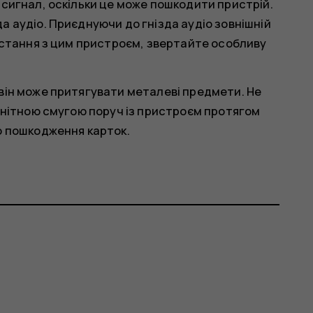
 сигнал, оскільки це може пошкодити пристрій.
а аудіо. Приєднуючи до гнізда аудіо зовнішній
ристання з цим пристроєм, звертайте особливу
він може притягувати металеві предмети. Не
агнітною смугою поруч із пристроєм протягом
о пошкодження карток.