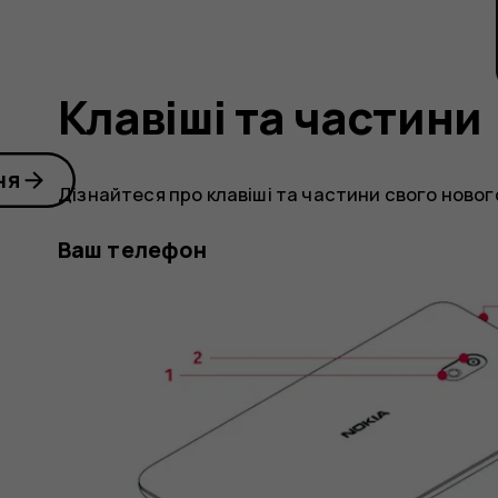
Клавіші та частини
ня
Дізнайтеся про клавіші та частини свого ново
Ваш телефон