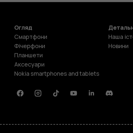
Огляд
Деталь
Смартфони
Наша іст
Фічерфони
Новини
Планшети
Аксесуари
Nokia smartphones and tablets
Facebook
Instagram
Tiktok
Youtube
Linkedin
Discord