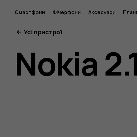
Посібни
Смартфони
Фічерфони
Аксесуари
План
Усі пристрої
користу
Nokia 2.
Nokia
2.1