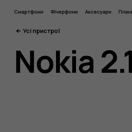
Посібни
Смартфони
Фічерфони
Аксесуари
План
Усі пристрої
користу
Nokia 2.
Nokia
2.1