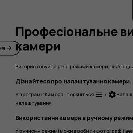
Професіональне в
камери
ня
Використовуйте різні режими камери, щоб підв
Дізнайтеся про налаштування камери.
menu
settings
У програмі "Камера" торкніться
>
Налаш
налаштування.
Використання камери в ручному режим
У ручному режимі можна робити фотографії вел