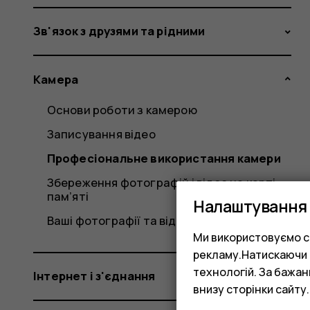
Зв'язок з друзями та рідними
Камера
Основи роботи з камерою
Записування відео
Професіональне використання камери
Збереження фотографій і відео на карті
пам’яті
Налаштування 
Ваші фотографії та відео
Ми використовуємо co
рекламу.Натискаючи «
технологій. За бажа
Інтернет і з'єднання
внизу сторінки сайту.