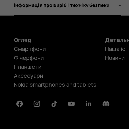
Інформація про виріб і техніку безпеки
Огляд
Деталь
Смартфони
Наша іст
Фічерфони
Новини
Планшети
Аксесуари
Nokia smartphones and tablets
Facebook
Instagram
Tiktok
Youtube
Linkedin
Discord