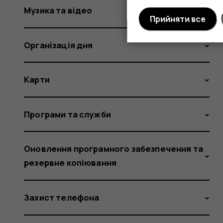
Музика та відео
Прийняти все
Організація дня
Карти
Програми та служби
Оновлення програмного забезпечення та
резервне копіювання
Захист телефона