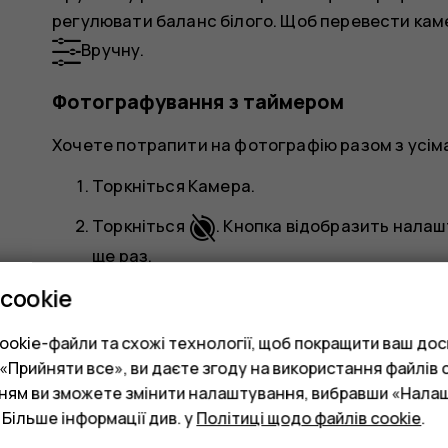
регулювати баланс білого. Щоб перевести кам
Вручну
.
Фотографування з таймером
Хочете потрапити на фотографію разом з усі
Торкніться
Камера
.
Торкніться
. Кнопка відобразить налаш
ще раз.
cookie
Виберіть тривалість таймера.
panorama_fish_eye
Торкніться
Фото
.
okie-файли та схожі технології, щоб покращити ваш досв
Прийняти все», ви даєте згоду на використання файлів c
Створення якісних фотографій
нням ви зможете змінити налаштування, вибравши «Нала
 Більше інформації див. у
Політиці щодо файлів cookie
.
menu
settings
У програмі "Камера" торкніться
>
Налаш