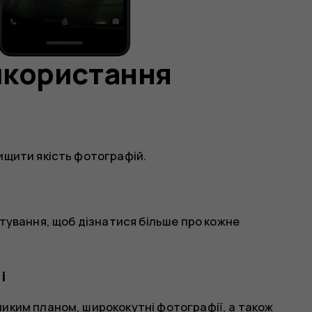
икористання
ищити якість фотографій.
тування
, щоб дізнатися більше про кожне
і
иким планом, ширококутні фотографії, а також