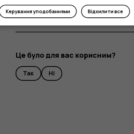
роздільну здатність.
Керування уподобаннями
Відхилити все
Це було для вас корисним?
Так
Ні