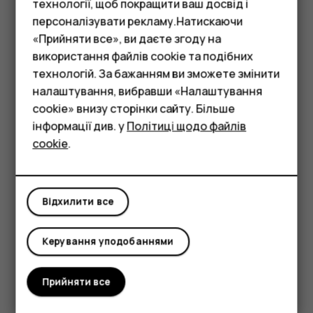
Торкніться
Налаштування
>
Мережа й Інтернет
>
SIM-
технології, щоб покращити ваш досвід і
карти
.
персоналізувати рекламу.Натискаючи
«Прийняти все», ви даєте згоду на
Перейменування SIM-карти
використання файлів cookie та подібних
Смартфони
Торкніться SIM-картки, яку потрібно перейменувати, і
технологій. За бажанням ви зможете змінити
Фічерфони
введіть потрібне ім'я.
налаштування, вибравши «Налаштування
cookie» внизу сторінки сайту. Більше
Аксесуари
Вибір SIM-картки для викликів або передачі
інформації див. у
Політиці щодо файлів
даних
cookie
.
Планшети
У розділі
Пріоритетна SIM-картка для
торкніться
налаштування, яке потрібно змінити, і виберіть SIM-
картку.
Відхилити все
Керування уподобаннями
Прийняти все
Це було для вас корисним?