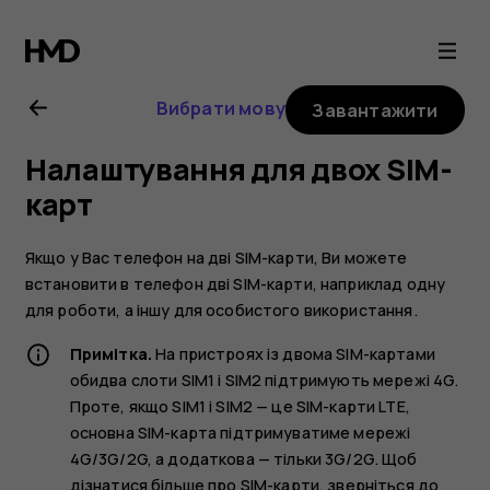
Посібник
користувача
Вибрати мову
Завантажити
Nokia
Налаштування для двох SIM-
2.1
карт
Якщо у Вас телефон на дві SIM-карти, Ви можете
встановити в телефон дві SIM-карти, наприклад одну
для роботи, а іншу для особистого використання.
Примітка.
На пристроях із двома SIM-картами
обидва слоти SIM1 і SIM2 підтримують мережі 4G.
Проте, якщо SIM1 і SIM2 — це SIM-карти LTE,
основна SIM-карта підтримуватиме мережі
4G/3G/2G, а додаткова — тільки 3G/2G. Щоб
дізнатися більше про SIM-карти, зверніться до