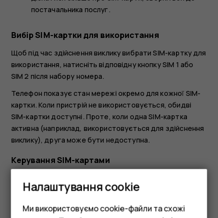
постачальника послуг.
Вибір SIM-картки для використання
Щоб під час здійснення виклику вибрати SIM-картку для
використання, натисніть відповідну кнопку SIM 1 або
SIM 2 після набору номера.
Телефон показує стан мережі окремо для кожної SIM-
картки. Коли пристрій не використовується, обидві
SIM-картки доступні. Проте, коли одна SIM-картка
активна (наприклад, використовується для здійснення
виклику), друга може бути недоступна.
Керування SIM-картами
Не бажаєте вирішувати робочі питання у вільний час? З
Налаштування cookie
певною SIM-картою передача даних коштує дешевше?
Ви можете вибрати, якою SIM-картою користуватися.
Ми використовуємо cookie-файли та схожі