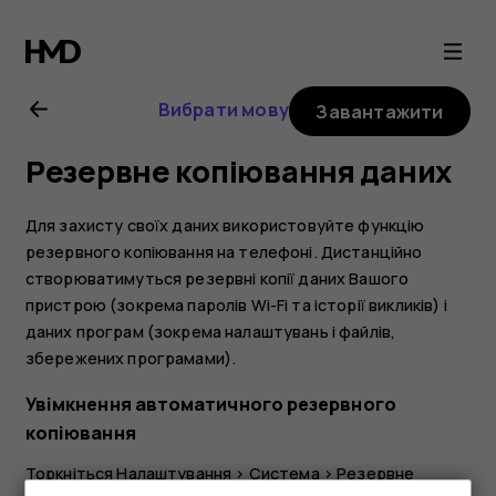
Посібник
користувача
Вибрати мову
Завантажити
Nokia
Резервне копіювання даних
2.1
Для захисту своїх даних використовуйте функцію
резервного копіювання на телефоні. Дистанційно
створюватимуться резервні копії даних Вашого
пристрою (зокрема паролів Wi-Fi та історії викликів) і
даних програм (зокрема налаштувань і файлів,
збережених програмами).
Увімкнення автоматичного резервного
копіювання
Торкніться
Налаштування
>
Система
>
Резервне