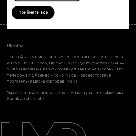
Facebook
Instagram
Tiktok
Youtube
Linkedin
Discord
Прийняти все
Ukraine
TM та © 2026 HMD Global. Усі права захищено. Bertel Jungin
aukio 9, 02600 Espoo, Finland. Бізнес-ідентифікатор 2724044-
2. HMD Global Oy має ексклюзивну ліцензію на виробництво
телефонів під брендом Nokia. Nokia — зареєстрована
торговельна марка корпорації Nokia.
Умови
Політика конфіденційності
Налаштування cookie
Етика
Speak Up channel
Детальніше