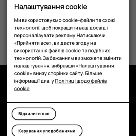
копіювання
та ввімкніть резервне копіювання.
Налаштування cookie
Ми використовуємо cookie-файли та схожі
технології, щоб покращити ваш досвід і
персоналізувати рекламу.Натискаючи
«Прийняти все», ви даєте згоду на
Це було для вас корисним?
використання файлів cookie та подібних
Смартфони
технологій. За бажанням ви зможете змінити
Так
Ні
Фічерфони
налаштування, вибравши «Налаштування
cookie» внизу сторінки сайту. Більше
Аксесуари
інформації див. у
Політиці щодо файлів
Огляд
cookie
.
Планшети
Детальніше
Planet and people
Відхилити все
Підтримка
Керування уподобаннями