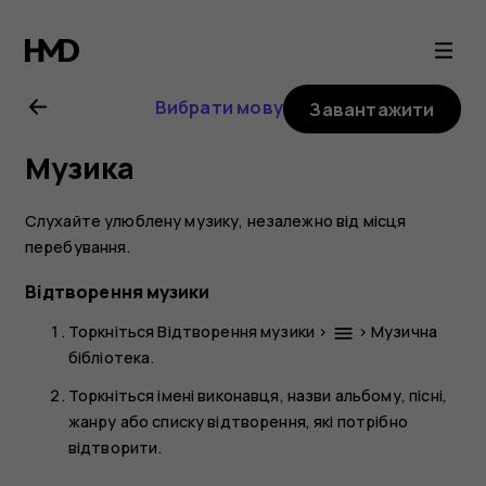
Посібник
користувача
Вибрати мову
Завантажити
Nokia
Музика
2.1
Слухайте улюблену музику, незалежно від місця
перебування.
Відтворення музики
Торкніться
Відтворення музики
>
>
Музична
menu
бібліотека
.
Торкніться імені виконавця, назви альбому, пісні,
жанру або списку відтворення, які потрібно
відтворити.