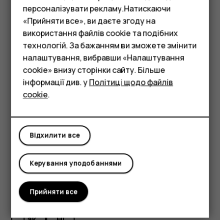
персоналізувати рекламу.Натискаючи
Додавання пісень до телефону
«Прийняти все», ви даєте згоду на
Якщо Ви бажаєте на телефоні слухати музику або
використання файлів cookie та подібних
Смартфони
переглядати відео, які зберігаються на комп’ютері,
технологій. За бажанням ви зможете змінити
Фічерфони
скористайтеся кабелем USB для синхронізації вмісту
налаштування, вибравши «Налаштування
між телефоном і комп’ютером.
cookie» внизу сторінки сайту. Більше
Аксесуари
інформації див. у
Політиці щодо файлів
Підключіть телефон до сумісного комп’ютера за
cookie
.
допомогою кабелю USB.
Планшети
У менеджері файлів комп’ютера перетягніть пісні
та відео до телефону.
Відхилити все
Керування уподобаннями
Прийняти все
Це було для вас корисним?
Так
Ні