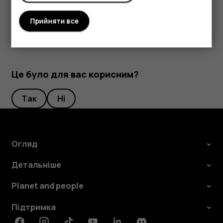
Місцезнаходження
.
Прийняти все
Це було для вас корисним?
Так
Ні
Огляд
Детальніше
Planet and people
Підтримка