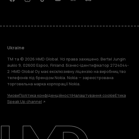
Facebook
Instagram
Tiktok
Youtube
Linkedin
Discord
Ukraine
TM та © 2026 HMD Global. Усі права захищено. Bertel Jungin
aukio 9, 02600 Espoo, Finland. Бізнес-ідентифікатор 2724044-
2. HMD Global Oy має ексклюзивну ліцензію на виробництво
телефонів під брендом Nokia. Nokia — зареєстрована
торговельна марка корпорації Nokia.
Умови
Політика конфіденційності
Налаштування cookie
Етика
Speak Up channel
Детальніше