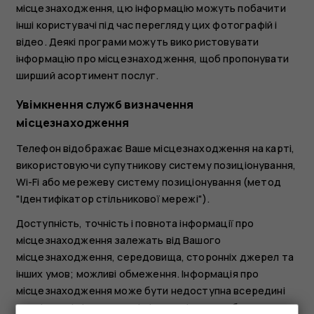
місцезнаходження, цю інформацію можуть побачити
інші користувачі під час перегляду цих фотографій і
відео. Деякі програми можуть використовувати
інформацію про місцезнаходження, щоб пропонувати
ширший асортимент послуг.
Увімкнення служб визначення
місцезнаходження
Телефон відображає Ваше місцезнаходження на карті,
використовуючи супутникову систему позиціонування,
Wi-Fi або мережеву систему позиціонування (метод
"Ідентифікатор стільникової мережі").
Доступність, точність і повнота інформації про
місцезнаходження залежать від Вашого
місцезнаходження, середовища, сторонніх джерел та
інших умов; можливі обмеження. Інформація про
місцезнаходження може бути недоступна всередині
приміщень і під землею. Інформацію про забезпечення