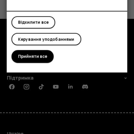
Планшети
Так
Ні
Відхилити все
Керування уподобаннями
Огляд
Детальніше
Прийняти все
Planet and people
Підтримка
Facebook
Instagram
Tiktok
Youtube
Linkedin
Discord
Ukraine