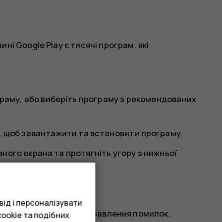
і Google Play є тисячі програм, які
граму, або виберіть програму з рекомендованих
, щоб завантажити та встановити програму.
ного екрана та протягніть угору з нижньої
ід і персоналізувати
ати нові функції та виправлення помилок.
ookie та подібних