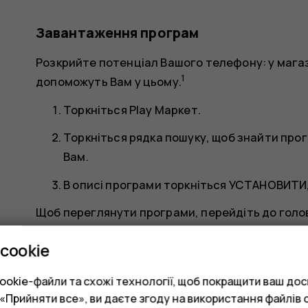
Завантаження програм
Розкрийте потенціал Вашого телефону: у магазин
1
допоможуть Вам у цьому.
Торкніться
Play Маркет
.
Торкніться рядка пошуку, щоб знайти про
Вам.
В описі програми торкніться
УСТАНОВИТИ
Щоб переглянути програми, перейдіть до голов
частини екрана.
cookie
Оновлення програм
okie-файли та схожі технології, щоб покращити ваш досв
Оновлюйте програми з
Play Маркет
, щоб отрим
Прийняти все», ви даєте згоду на використання файлів c