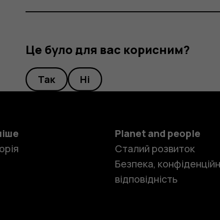
Це було для вас корисним?
Так
Ні
ніше
Planet and people
орія
Сталий розвиток
Безпека, конфіденційн
відповідність