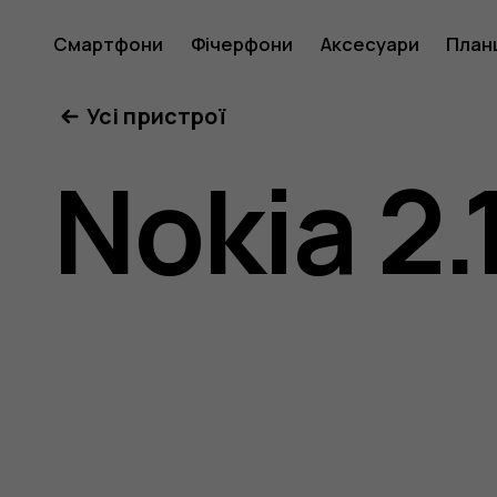
Посібни
Смартфони
Фічерфони
Аксесуари
План
Усі пристрої
користу
Nokia 2.
Nokia
2.1