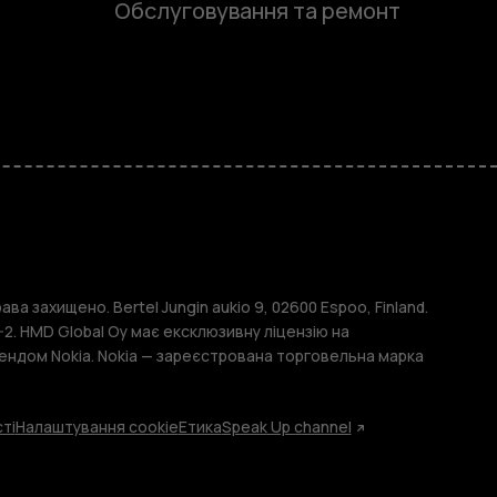
Обслуговування та ремонт
и
ава захищено. Bertel Jungin aukio 9, 02600 Espoo, Finland.
2. HMD Global Oy має ексклюзивну ліцензію на
ендом Nokia. Nokia — зареєстрована торговельна марка
ті
Налаштування cookie
Етика
Speak Up channel