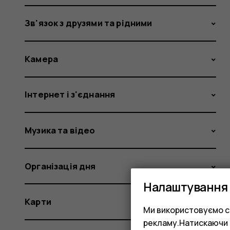
Зв'язок з друзями та рідними
Камера
Інтернет і з'єднання
Музика та відео
Організація дня
Налаштування 
Карти
Ми використовуємо co
рекламу.Натискаючи «