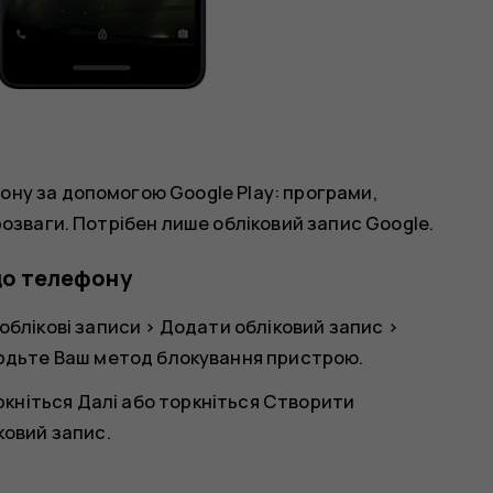
ону за допомогою Google Play: програми,
розваги. Потрібен лише обліковий запис Google.
до телефону
облікові записи
>
Додати обліковий запис
>
ердьте Ваш метод блокування пристрою.
оркніться
Далі
або торкніться
Створити
ковий запис.