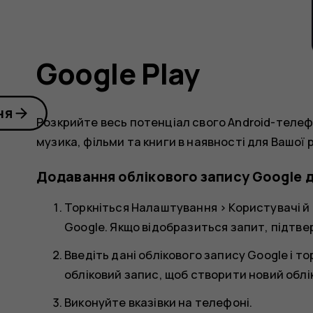
Google Play
ня
Розкрийте весь потенціал свого Android-телеф
музика, фільми та книги в наявності для Вашої 
Додавання облікового запису Google 
Торкніться
Налаштування
>
Користувачі й 
Google
. Якщо відобразиться запит, підтв
Введіть дані облікового запису Google і т
обліковий запис
, щоб створити новий облі
Виконуйте вказівки на телефоні.