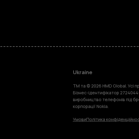
Смартфон
Фічерфони
Ukraine
TM та © 2026 HMD Global. Усі пр
Аксесуари
Бізнес-ідентифікатор 2724044-
виробництво телефонів під бр
корпорації Nokia.
Планшети
Умови
Політика конфіденційнос