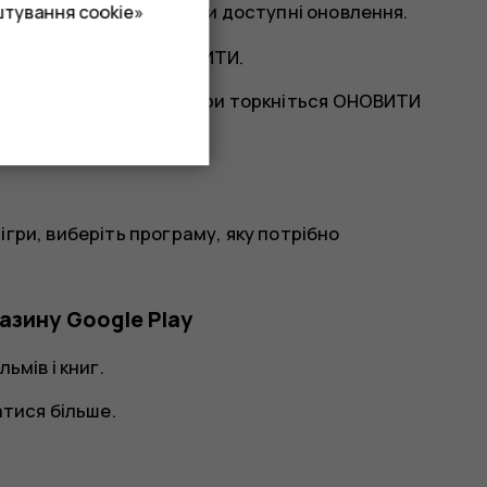
и та ігри
, щоб побачити доступні оновлення.
штування cookie»
нням та виберіть
ОНОВИТИ
.
меню
Мої програми та ігри
торкніться
ОНОВИТИ
ігри
, виберіть програму, яку потрібно
газину Google Play
ьмів і книг.
атися більше.