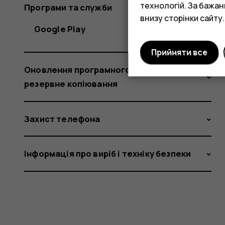
технологій. За бажа
Програми та служби
внизу сторінки сайту.
Google Play
Прийняти все
Оновлення програмного забезпечення та
резервне копіювання
Захист телефона
Інформація про виріб і техніку безпеки