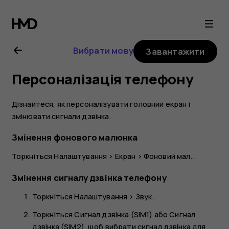
Посібник
користувача
Вибрати мову
Завантажити
Nokia
Персоналізація телефону
2.1
Дізнайтеся, як персоналізувати головний екран і
змінювати сигнали дзвінка.
Змінення фонового малюнка
Торкніться
Налаштування
>
Екран
>
Фоновий мал.
.
Змінення сигналу дзвінка телефону
Торкніться
Налаштування
>
Звук
.
Торкніться
Сигнал дзвінка (SIM1)
або
Сигнал
дзвінка (SIM2)
, щоб вибрати сигнал дзвінка для