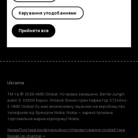
Planet and people
Керування уподобаннями
Підтримка
Прийняти все
Facebook
Instagram
Tiktok
Youtube
Linkedin
Discord
Ukraine
TM та © 2026 HMD Global. Усі права захищено. Bertel Jungin
aukio 9, 02600 Espoo, Finland. Бізнес-ідентифікатор 2724044-
2. HMD Global Oy має ексклюзивну ліцензію на виробництво
телефонів під брендом Nokia. Nokia — зареєстрована
торговельна марка корпорації Nokia.
Умови
Політика конфіденційності
Налаштування cookie
Етика
Speak Up channel