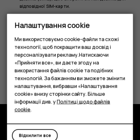
відповідної SIM-карти.
Змінення звуку сповіщення про повідомлення
Налаштування cookie
Торкніться
Налаштування
>
Звук
>
Додатково
>
Звук
сповіщення за умовчанням
.
Ми використовуємо cookie-файли та схожі
технології, щоб покращити ваш досвід і
персоналізувати рекламу.Натискаючи
«Прийняти все», ви даєте згоду на
використання файлів cookie та подібних
Смартфони
технологій. За бажанням ви зможете змінити
Це було для вас корисним?
Фічерфони
налаштування, вибравши «Налаштування
cookie» внизу сторінки сайту. Більше
Так
Ні
Аксесуари
інформації див. у
Політиці щодо файлів
cookie
.
Планшети
Огляд
Відхилити все
Детальніше