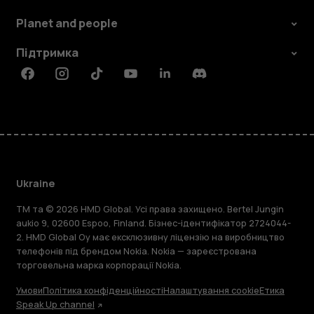
Planet and people
Підтримка
Facebook
Instagram
Tiktok
Youtube
Linkedin
Discord
Ukraine
TM та © 2026 HMD Global. Усі права захищено. Bertel Jungin
aukio 9, 02600 Espoo, Finland. Бізнес-ідентифікатор 2724044-
2. HMD Global Oy має ексклюзивну ліцензію на виробництво
телефонів під брендом Nokia. Nokia — зареєстрована
торговельна марка корпорації Nokia.
Умови
Політика конфіденційності
Налаштування cookie
Етика
Speak Up channel