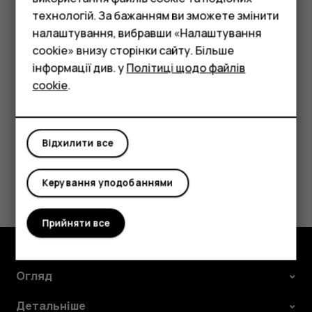
Смартфони
технологій. За бажанням ви зможете змінити
Видалення зустрічі
Фічерфони
налаштування, вибравши «Налаштування
cookie» внизу сторінки сайту. Більше
Торкніться події.
Аксесуари
інформації див. у
Політиці щодо файлів
Торкніться
>
Видалити
.
more_vert
cookie
.
Планшети
Відхилити все
Це було для вас корисним?
Керування уподобаннями
Так
Ні
Прийняти все
Огляд
Детальніше