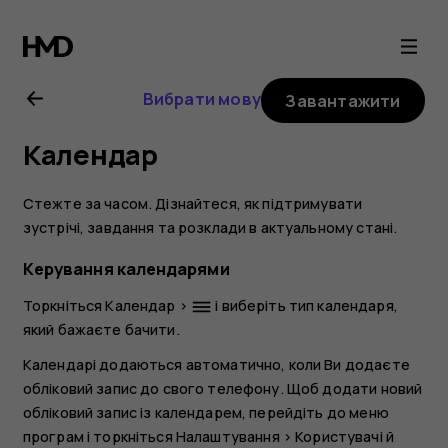
Посібник
користувача
Вибрати мову
Завантажити
Nokia
Календар
2.1
Стежте за часом. Дізнайтеся, як підтримувати
зустрічі, завдання та розклади в актуальному стані.
Керування календарями
Торкніться
Календар
>
і виберіть тип календаря,
dehaze
який бажаєте бачити.
Календарі додаються автоматично, коли Ви додаєте
обліковий запис до свого телефону. Щоб додати новий
обліковий запис із календарем, перейдіть до меню
програм і торкніться
Налаштування
>
Користувачі й