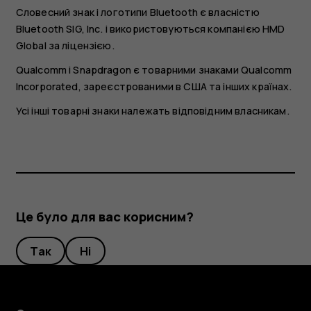
Словесний знак і логотипи Bluetooth є власністю
Bluetooth SIG, Inc. і використовуються компанією HMD
Global за ліцензією.
Qualcomm і Snapdragon є товарними знаками Qualcomm
Incorporated, зареєстрованими в США та інших країнах.
Усі інші товарні знаки належать відповідним власникам.
Це було для вас корисним?
Так
Ні