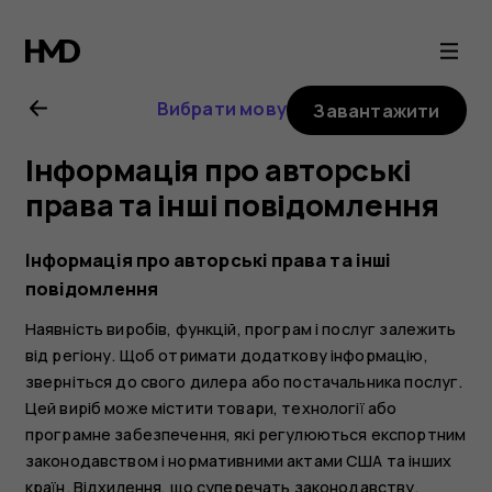
Посібник
користувача
Вибрати мову
Завантажити
Nokia
Інформація про авторські
2.1
права та інші повідомлення
Інформація про авторські права та інші
повідомлення
Наявність виробів, функцій, програм і послуг залежить
від регіону. Щоб отримати додаткову інформацію,
зверніться до свого дилера або постачальника послуг.
Цей виріб може містити товари, технології або
програмне забезпечення, які регулюються експортним
законодавством і нормативними актами США та інших
країн. Відхилення, що суперечать законодавству,