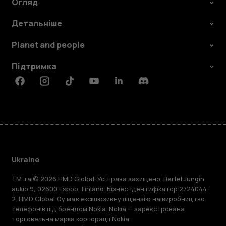
Огляд
Детальніше
Planet and people
Підтримка
Facebook
Instagram
Tiktok
Youtube
Linkedin
Discord
Ukraine
TM та © 2026 HMD Global. Усі права захищено. Bertel Jungin
aukio 9, 02600 Espoo, Finland. Бізнес-ідентифікатор 2724044-
2. HMD Global Oy має ексклюзивну ліцензію на виробництво
телефонів під брендом Nokia. Nokia — зареєстрована
торговельна марка корпорації Nokia.