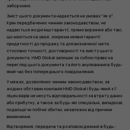
заборонені.
Зміст цього документа надається на умовах "як є".
Крім передбачених чинним законодавством, не
надаються жодні інші гарантії, прямо виражені або такі,
що маються на увазі, зокрема неявні гарантії
придатності до продажу та для визначеної мети,
стосовно точності, достовірності та змісту цього
документа. HMD Global залишає за собою право на
перегляд цього документа та його анулювання в будь-
який час без попереднього повідомлення.
У межах, дозволених чинним законодавством, за
жодних обставин компанія HMD Global і будь-який з її
ліцензіарів не несуть відповідальності за втрату даних
або прибутку, а також за будь-які спеціальні, випадкові,
подальші чи побічні збитки, незалежно від причини
виникнення.
Відтворення, передача та розповсюдження в будь-