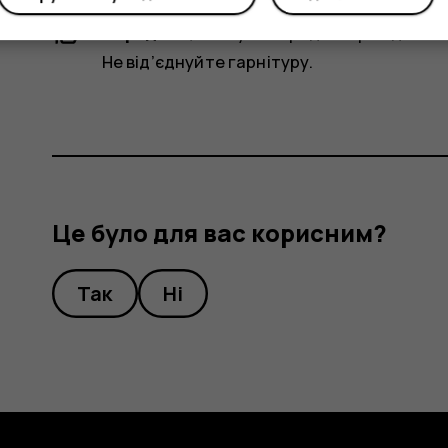
Порада.
Щоб слухати радіо через динамі
Не від’єднуйте гарнітуру.
Це було для вас корисним?
Так
Ні