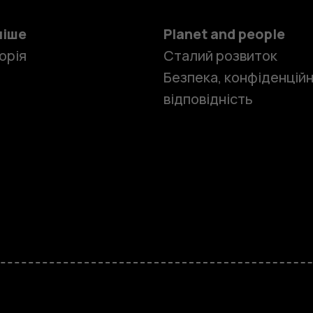
ніше
Planet and people
орія
Сталий розвиток
Безпека, конфіденційн
відповідність
Смартфон