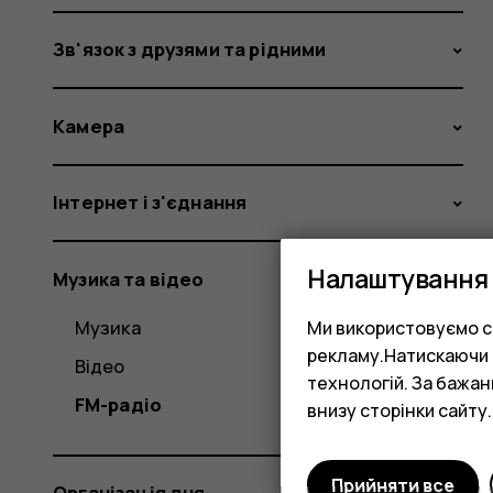
Зв'язок з друзями та рідними
Камера
Інтернет і з'єднання
Налаштування 
Музика та відео
Музика
Ми використовуємо co
рекламу.Натискаючи «
Відео
технологій. За бажа
FM-радіо
внизу сторінки сайту.
Прийняти все
Організація дня