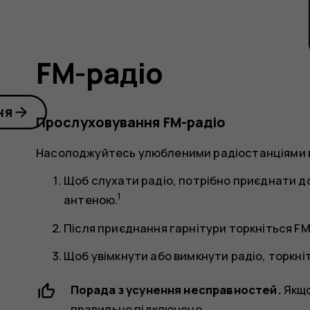
FM-радіо
ня
Прослуховування FM-радіо
Насолоджуйтесь улюбленими радіостанціями в
Щоб слухати радіо, потрібно приєднати до
1
антеною.
Після приєднання гарнітури торкніться
FM
Щоб увімкнути або вимкнути радіо, торкні
Порада з усунення несправностей.
Якщо
правильно підключено.