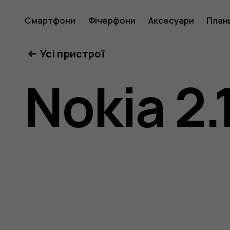
Посібни
Смартфони
Фічерфони
Аксесуари
План
Усі пристрої
користу
Nokia 2.
Nokia
2.1