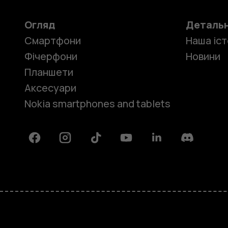
Огляд
Деталь
Смартфони
Наша іст
Фічерфони
Новини
Планшети
Аксесуари
Nokia smartphones and tablets
Facebook
Instagram
Tiktok
Youtube
Linkedin
Discord