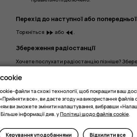
Перехід до наступної або попередньої
fast_forward
fast_rewind
Торкніться
або
.
Збереження радіостанції
Хочете послухати радіостанцію пізніше? Збере
Щоб зберегти станцію, яку Ви прослуховуєте, 
cookie
Перегляд списку збережених станцій
okie-файли та схожі технології, щоб покращити ваш досв
Прийняти все», ви даєте згоду на використання файлів c
keyboard_arrow_down
Торкніться
>
Список обраних
.
нням ви зможете змінити налаштування, вибравши «Нала
 Більше інформації див. у
Політиці щодо файлів cookie
.
Видалення станцій зі списку обраних 
star_border
Торкніться
під час прослуховування станції
Керування уподобаннями
Відхилити все