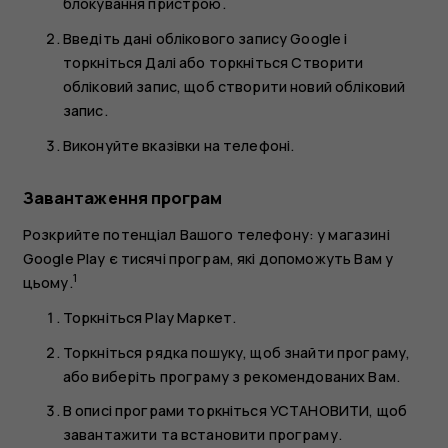
блокування пристрою.
Введіть дані облікового запису Google і
торкніться
Далі
або торкніться
Створити
обліковий запис
, щоб створити новий обліковий
запис.
Виконуйте вказівки на телефоні.
Завантаження програм
Розкрийте потенціал Вашого телефону: у магазині
Google Play є тисячі програм, які допоможуть Вам у
1
цьому.
Торкніться
Play Маркет
.
Торкніться рядка пошуку, щоб знайти програму,
або виберіть програму з рекомендованих Вам.
В описі програми торкніться
УСТАНОВИТИ
, щоб
завантажити та встановити програму.