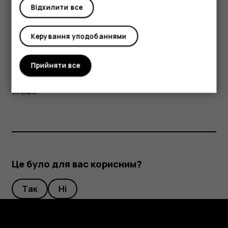
Відхилити все
Отримання музики, фільмів і книг із Магазину
Google Play
Керування уподобаннями
Магазин Google Play надає доступ до пісень, фільмів і
книг.
Прийняти все
Торкніться
Музика
,
Фільми
або
Книги
, щоб дізнатися
більше.
Це було для вас корисним?
Так
Ні