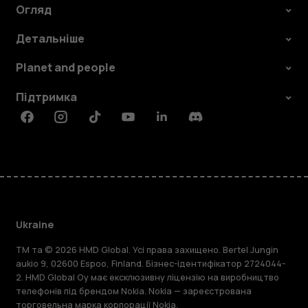
Огляд
Детальніше
Planet and people
Підтримка
Facebook
Instagram
Tiktok
Youtube
Linkedin
Discord
Ukraine
TM та © 2026 HMD Global. Усі права захищено. Bertel Jungin
aukio 9, 02600 Espoo, Finland. Бізнес-ідентифікатор 2724044-
2. HMD Global Oy має ексклюзивну ліцензію на виробництво
телефонів під брендом Nokia. Nokia — зареєстрована
торговельна марка корпорації Nokia.