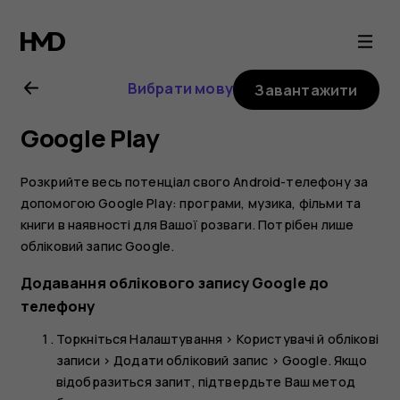
Посібник
користувача
Вибрати мову
Завантажити
Nokia
Google Play
2.1
Розкрийте весь потенціал свого Android-телефону за
допомогою Google Play: програми, музика, фільми та
книги в наявності для Вашої розваги. Потрібен лише
обліковий запис Google.
Додавання облікового запису Google до
телефону
Торкніться
Налаштування
>
Користувачі й облікові
записи
>
Додати обліковий запис
>
Google
. Якщо
відобразиться запит, підтвердьте Ваш метод