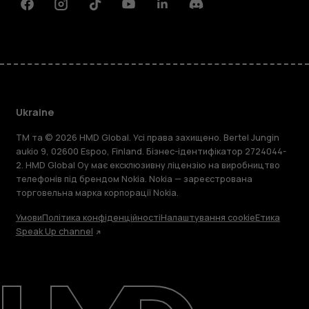
Facebook
Instagram
Tiktok
Youtube
Linkedin
Discord
Ukraine
TM та © 2026 HMD Global. Усі права захищено. Bertel Jungin
aukio 9, 02600 Espoo, Finland. Бізнес-ідентифікатор 2724044-
2. HMD Global Oy має ексклюзивну ліцензію на виробництво
телефонів під брендом Nokia. Nokia — зареєстрована
торговельна марка корпорації Nokia.
Умови
Політика конфіденційності
Налаштування cookie
Етика
Speak Up channel
Детальніше