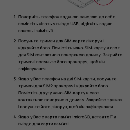
Поверніть телефон задньою панеллю до себе,
помістіть ніготь у гніздо USB, відігніть задню
панель і зніміть її.
Посуньте тримач для SIM-карти ліворуч і
відкрийте його. Помістіть нано-SIM-карту в слот
для SIM контактною поверхнею донизу. Закрийте
тримач і посуньте його праворуч, щоб він
зафіксувався.
Якщо у Вас телефон на дві SIM-карти, посуньте
тримач для SIM2 праворуч і відкрийте його.
Помістіть другу нано-SIM-карту в слот
контактною поверхнею донизу. Закрийте тримач
і посуньте його ліворуч, щоб він зафіксувався.
Якщо у Вас є карта пам’яті microSD, вставте її в
гніздо для карти пам’яті.