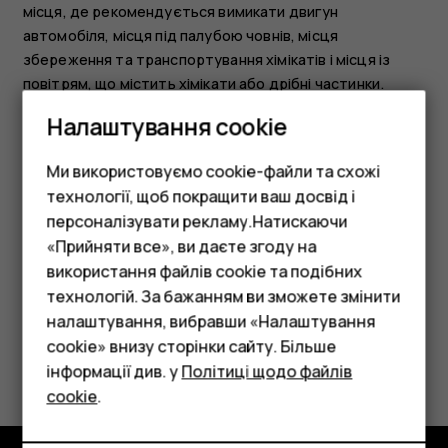
місця, де рекомендується вимикати двигун
автомобіля, місця під палубою човнів, місця
збереження та транспортування хімікатів і місця із
повітрям, що містить хімікати або дрібні частинки.
Дізнайтеся у виробника транспортного засобу, в якому
Налаштування cookie
використовується скраплений нафтовий газ
(наприклад, пропан або бутан), чи безпечно
Ми використовуємо cookie-файли та схожі
використовувати цей пристрій поблизу такого
технології, щоб покращити ваш досвід і
транспортного засобу.
персоналізувати рекламу.Натискаючи
«Прийняти все», ви даєте згоду на
використання файлів cookie та подібних
Смартфони
технологій. За бажанням ви зможете змінити
Фічерфони
налаштування, вибравши «Налаштування
cookie» внизу сторінки сайту. Більше
Це було для вас корисним?
Аксесуари
інформації див. у
Політиці щодо файлів
cookie
.
Планшети
Так
Ні