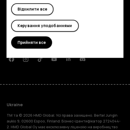
Відхилити все
Огляд
Детальніше
Керування уподобаннями
Planet and people
Прийняти все
Підтримка
Facebook
Instagram
Tiktok
Youtube
Linkedin
Discord
Ukraine
TM та © 2026 HMD Global. Усі права захищено. Bertel Jungin
aukio 9, 02600 Espoo, Finland. Бізнес-ідентифікатор 2724044-
2. HMD Global Oy має ексклюзивну ліцензію на виробництво