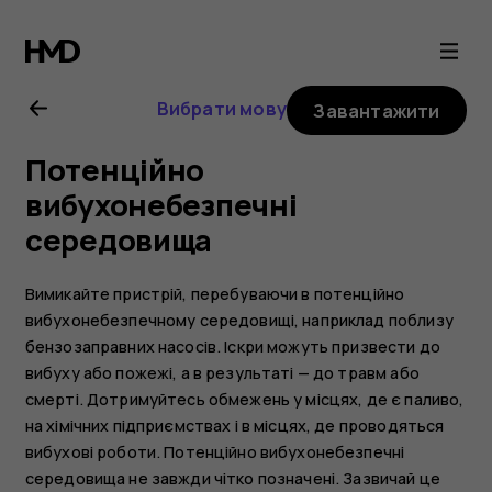
Посібник
користувача
Вибрати мову
Завантажити
Nokia
Потенційно
2.1
вибухонебезпечні
середовища
Вимикайте пристрій, перебуваючи в потенційно
вибухонебезпечному середовищі, наприклад поблизу
бензозаправних насосів. Іскри можуть призвести до
вибуху або пожежі, а в результаті — до травм або
смерті. Дотримуйтесь обмежень у місцях, де є паливо,
на хімічних підприємствах і в місцях, де проводяться
вибухові роботи. Потенційно вибухонебезпечні
середовища не завжди чітко позначені. Зазвичай це