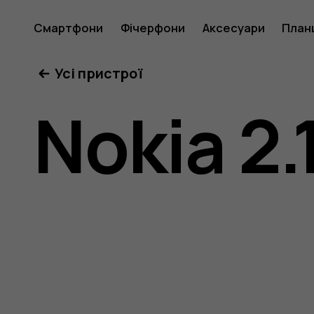
Посібни
Смартфони
Фічерфони
Аксесуари
План
Усі пристрої
користу
Nokia 2.
Nokia
2.1