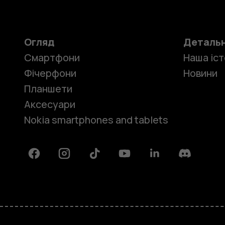
Огляд
Деталь
Смартфони
Наша іст
Фічерфони
Новини
Планшети
Аксесуари
Nokia smartphones and tablets
Facebook
Instagram
Tiktok
Youtube
Linkedin
Discord