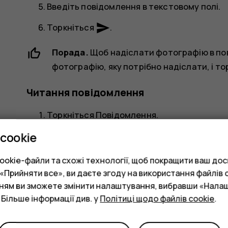
Введіть повідомлення в текстовому полі.
send
Торкніться
.
Порада.
Щоб надіслати фотографію в пов
фотографію, яку потрібно надіслати, і т
Читання повідомлення
Торкніться
Повідомлення
.
cookie
Торкніться повідомлення, яке потрібно п
повідомлення на панелі сповіщень. Провед
okie-файли та схожі технології, щоб покращити ваш досв
торкніться повідомлення.
Прийняти все», ви даєте згоду на використання файлів c
нням ви зможете змінити налаштування, вибравши «Нала
Відповідь на повідомлення
 Більше інформації див. у
Політиці щодо файлів cookie
.
Торкніться
Повідомлення
.