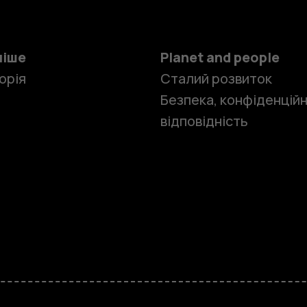
ніше
Planet and people
орія
Сталий розвиток
Безпека, конфіденційн
відповідність
Смартфон