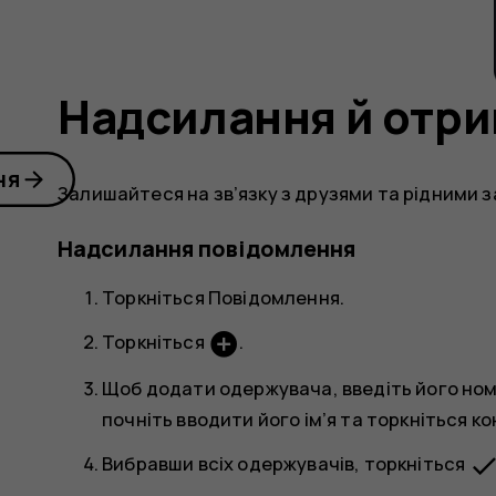
Надсилання й отр
ня
Залишайтеся на зв’язку з друзями та рідними 
Надсилання повідомлення
Торкніться
Повідомлення
.
add_circle
Торкніться
.
Щоб додати одержувача, введіть його ном
почніть вводити його ім’я та торкніться ко
don
Вибравши всіх одержувачів, торкніться