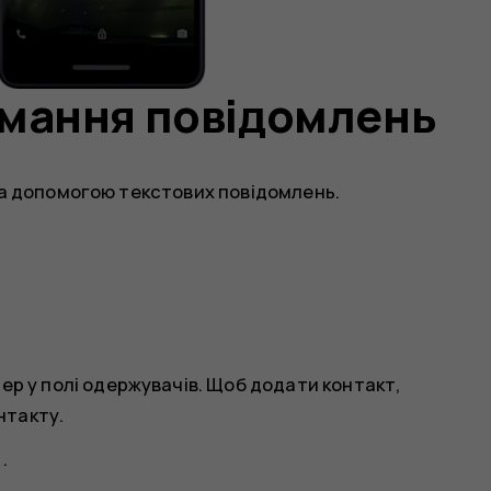
имання повідомлень
за допомогою текстових повідомлень.
ер у полі одержувачів. Щоб додати контакт,
нтакту.
e
.