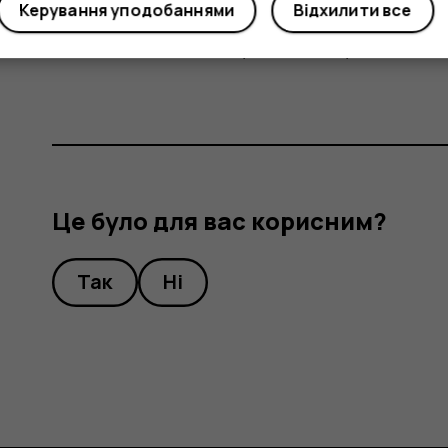
Торкніться повідомлення, на яке потрібно 
Керування уподобаннями
Відхилити все
Введіть відповідь у текстовому полі під п
Це було для вас корисним?
Так
Ні