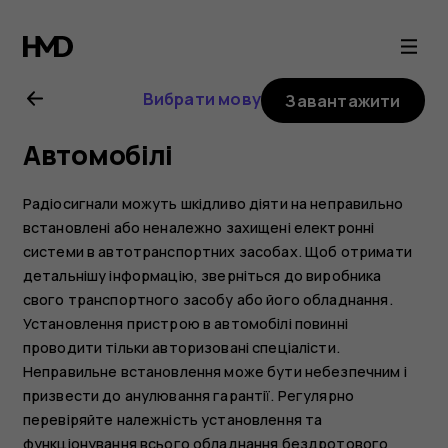
Посібник
користувача
Вибрати мову
Завантажити
Nokia
Автомобілі
2.1
Радіосигнали можуть шкідливо діяти на неправильно
встановлені або неналежно захищені електронні
системи в автотранспортних засобах. Щоб отримати
детальнішу інформацію, зверніться до виробника
свого транспортного засобу або його обладнання.
Установлення пристрою в автомобілі повинні
проводити тільки авторизовані спеціалісти.
Неправильне встановлення може бути небезпечним і
призвести до анулювання гарантії. Регулярно
перевіряйте належність установлення та
функціонування всього обладнання бездротового