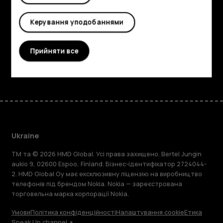
Детальніше
Planet and people
Керування уподобаннями
Підтримка
Прийняти все
Facebook
Instagram
Tiktok
Youtube
Linkedin
Discord
Ukraine
TM та © 2026 HMD Global. Усі права захищено. Bertel Jungin
aukio 9, 02600 Espoo, Finland. Бізнес-ідентифікатор 2724044-
2. HMD Global Oy має ексклюзивну ліцензію на виробництво
телефонів під брендом Nokia. Nokia — зареєстрована
торговельна марка корпорації Nokia.
Умови
Політика конфіденційності
Налаштування cookie
Етика
Speak Up channel