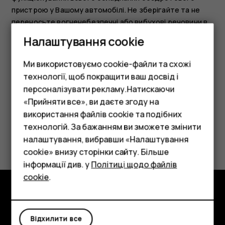
пристрою у Вашому автомобілі. Не зберігайте та не
переносьте вогненебезпечні або вибухові речовини в
тих самих відділеннях, що і пристрій, його частини або
Налаштування cookie
аксесуари. Не розміщуйте свій пристрій або аксесуари
в зоні розгортання повітряної подушки.
Ми використовуємо cookie-файли та схожі
технології, щоб покращити ваш досвід і
персоналізувати рекламу.Натискаючи
«Прийняти все», ви даєте згоду на
використання файлів cookie та подібних
Смартфони
технологій. За бажанням ви зможете змінити
Це було для вас корисним?
Фічерфони
налаштування, вибравши «Налаштування
cookie» внизу сторінки сайту. Більше
Аксесуари
Так
Ні
інформації див. у
Політиці щодо файлів
cookie
.
Планшети
Огляд
Відхилити все