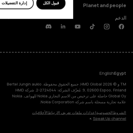
قبول الكل
إدارة التفضيلات
Planet and people
الدعم
Discord
Linkedin
Youtube
Tiktok
Instagram
Facebook
English
Egypt
TM و © 2026 HMD Global. جميع الحقوق محفوظة. Bertel Jungin aukio
9, 02600 Espoo, Finland. مُعرِّف الشركة: 2724044-2. شركة HMD
Global Oy حاصلة على ترخيص من الاسم التجاري Nokia للهواتف. Nokia
علامة تجارية مسجلة باسم شركة Nokia Corporation.
الشروط
الخصوصية
إعدادات ملفات تعريف الارتباط
الأخلاقيات
Speak Up channel