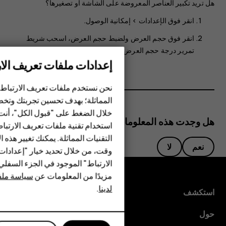
هل تريد تكبير العناصر المعروضة على الشاشة أو تصغيرها؟
انقر فوق
الإعدادات
>
إمكانية الوصول
.
انقر فوق
حجم العرض
ولضبط حجم العرض، اسحب شريط
تمرير درجة حجم العرض.
إعدادات ملفات تعريف الار
الهواتف الذكية
الهواتف المميزة
نحن نستخدم ملفات تعريف الارتباط 
المماثلة؛ بهدف تحسين تجربتك وتخص
الأكسسوارات
خلال الضغط على "قبول الكل"، أنت
هل وجدت هذه المعلومات مفيدة؟
استخدام تقنية ملفات تعريف الارتبا
HMD Terra M
التقنيات المماثلة. يمكنك تغيير هذه 
نعم
لا
HMD DUB
وقت، من خلال تحديد خيار "إعدادا
الارتباط" الموجود في الجزء السفل
HMD Watch
مزيدًا من المعلومات عن
سياسة ملفا
لدينا
.
للأعمال
استكشف
الأجهزة اللوحية
حول