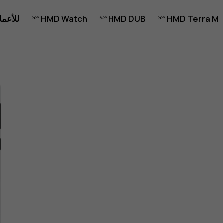
HMD Terra M
HMD DUB
HMD Watch
للأعما