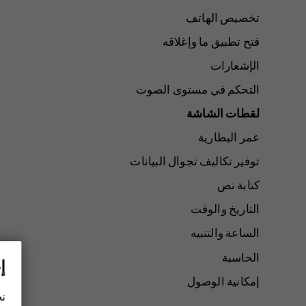
تخصيص الهاتف
فتح تطبيق ما وإغلاقه
الإشعارات
التحكم في مستوى الصوت
لقطات الشاشة
عمر البطارية
توفير تكاليف تجوال البيانات
كتابة نص
التاريخ والوقت
الساعة والتنبيه
الحاسبة
إ
إمكانية الوصول
نح