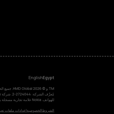
الهواتف المميز
الأكسسوارات
HMD Terra M
HMD DUB
HMD Watch
English
Egypt
للأعمال
للهواتف. Nokia علامة تجارية مسجلة باسم شركة Nokia Corporation.
الأجهزة اللوحية
الشروط
الخصوصية
إعدادات ملفات تعر