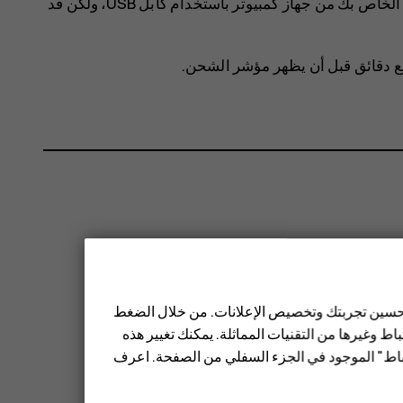
يدعم هاتفك كابل USB micro-B. يمكنك أيضًا شحن الهاتف الخاص بك من جهاز كمبيوتر باستخدام كابل ‪USB‬، ولكن قد
ضع دقائق قبل أن يظهر مؤشر الشحن.
 تحسين تجربتك وتخصيص الإعلانات. من خلال الضغط
ط وغيرها من التقنيات المماثلة. يمكنك تغيير هذه
تباط" الموجود في الجزء السفلي من الصفحة. اعرف