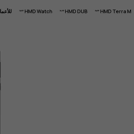
HMD Terra M
HMD DUB
HMD Watch
للأعما