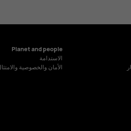
Planet and people
الهواتف الذكية
الاستدامة
ر
الأمان والخصوصية والامتثا
الهواتف المميز
الأكسسوارات
HMD Terra M