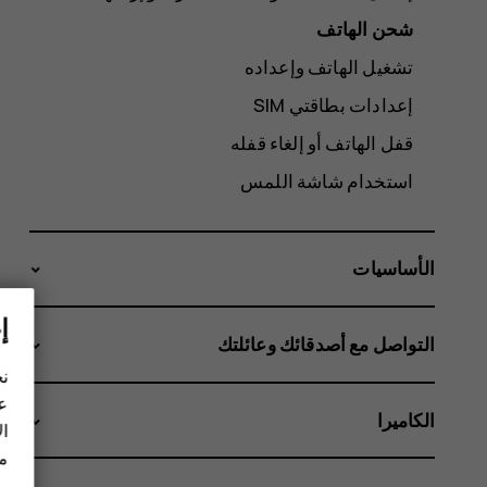
شحن الهاتف
تشغيل الهاتف وإعداده
إعدادات بطاقتي SIM
قفل الهاتف أو إلغاء قفله
استخدام شاشة اللمس
الأساسيات
إ
التواصل مع أصدقائك وعائلتك
نح
عل
الكاميرا
ال
مز