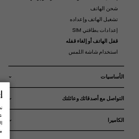
شحن الهاتف
تشغيل الهاتف وإعداده
إعدادات بطاقتي SIM
قفل الهاتف أو إلغاء قفله
استخدام شاشة اللمس
الأساسيات
إ
التواصل مع أصدقائك وعائلتك
نح
عل
الكاميرا
ال
مز