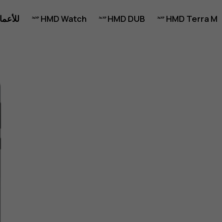
HMD Terra M
HMD DUB
HMD Watch
للأعما