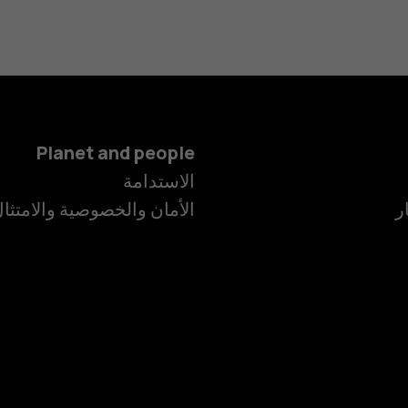
Planet and people
الهواتف الذكية
الاستدامة
ر
الأمان والخصوصية والامتثا
الهواتف المميز
الأكسسوارات
HMD Terra M